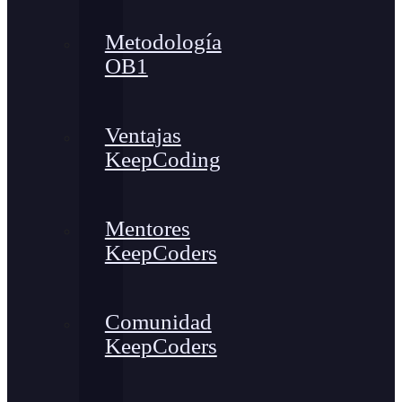
Metodología
OB1
Ventajas
KeepCoding
Mentores
KeepCoders
Comunidad
KeepCoders