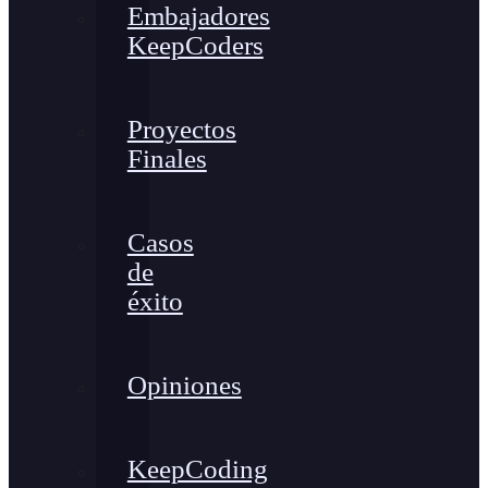
Embajadores
KeepCoders
Proyectos
Finales
Casos
de
éxito
Opiniones
KeepCoding