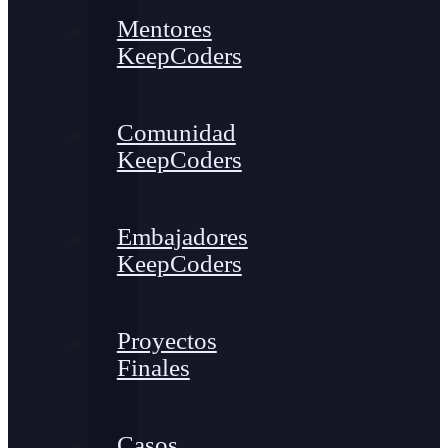
Mentores
KeepCoders
Comunidad
KeepCoders
Embajadores
KeepCoders
Proyectos
Finales
Casos