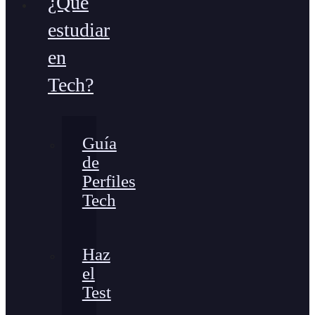
¿Qué
estudiar
en
Tech?
Guía
de
Perfiles
Tech
Haz
el
Test