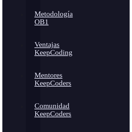
Metodología
OB1
Ventajas
KeepCoding
Mentores
KeepCoders
Comunidad
KeepCoders