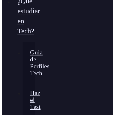
¿Qué
estudiar
en
Tech?
Guía
de
Perfiles
Tech
Haz
el
Test