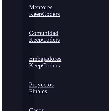
Mentores
KeepCoders
Comunidad
KeepCoders
Embajadores
KeepCoders
Proyectos
Finales
Casos