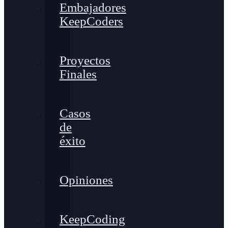
Embajadores
KeepCoders
Proyectos
Finales
Casos
de
éxito
Opiniones
KeepCoding