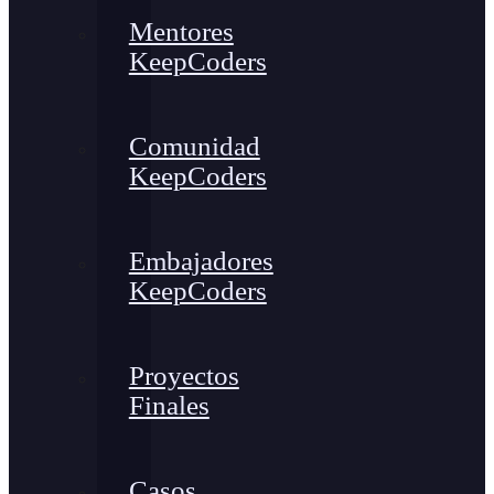
Mentores
KeepCoders
Comunidad
KeepCoders
Embajadores
KeepCoders
Proyectos
Finales
Casos