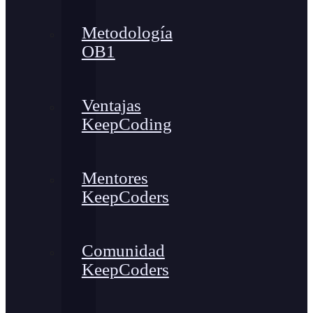
Metodología
OB1
Ventajas
KeepCoding
Mentores
KeepCoders
Comunidad
KeepCoders