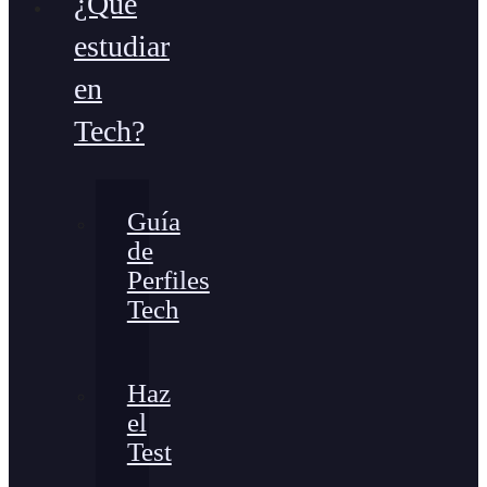
¿Qué
estudiar
en
Tech?
Guía
de
Perfiles
Tech
Haz
el
Test