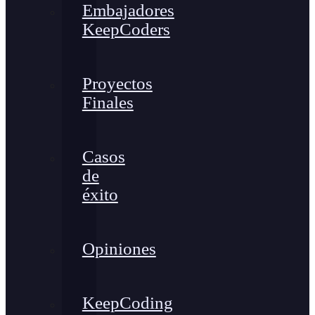
Embajadores
KeepCoders
Proyectos
Finales
Casos
de
éxito
Opiniones
KeepCoding