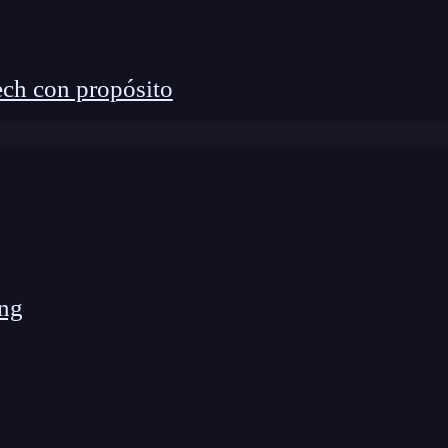
?
str.encode() es planteándolo por medio de ejemplos.
ch con propósito
como la que se muestra a continuación:
mos su codificación en UTF-8:
ng