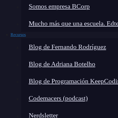
¿Cómo funciona str.encode()
Somos empresa BCorp
Una de las maneras más fáciles de entender el 
Mucho más que una escuela. Edte
Veamos algunos:
Recursos
Tenemos una cadena con caracteres especiales, 
Blog de Fernando Rodríguez
txt = "Mi nombre es Ståle"
Blog de Adriana Botelho
Si simplemente aplicamos el método, obtendre
Blog de Programación KeepCodi
x = txt.encode()
print(x)
Codemacers (podcast)
# Salida: b'Mi nombre es St\xc3\xa5le'
Nerdsletter