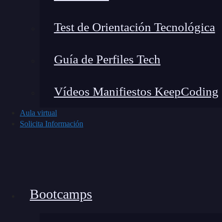
🔴 ¿Quieres Aprender 
Test de Orientación Tecnológica
Descubre el Full Stack Jr. Bootcamp - A
formación más completa del me
Guía de Perfiles Tech
👉 Prueba gratis el Bootcamp Apren
Vídeos Manifiestos KeepCoding
La salida es una secuencia de bytes (indicada p
Aula virtual
Solicita Información
de la cadena original.
Cambiemos la codificación
Si necesitas trabajar con ASCII, puedes especif
Bootcamps
print(txt.encode(encoding="ascii", error
# Salida: b'Mi nombre es St?le'