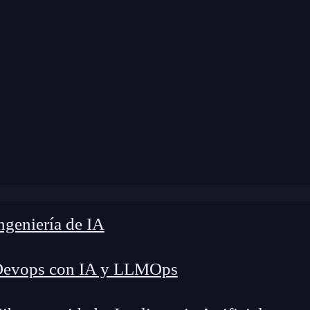
dificación:
10 de diciembre de 2024 |
Tiempo de
log
»
¿Qué es y cómo se usa str.encode() en Python?
geniería de IA
Devops con IA y LLMOps