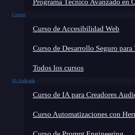
Programa Técnico Avanzado en Cib
Cursos
Curso de Accesibilidad Web
Curso de Desarrollo Seguro para
Todos los cursos
IA Aplicada
Lucia Gómez Salgado
Curso de IA para Creadores Audi
Contribuyo a acercar la realidad del sector tecno
visión de mercado y experiencia directa en proces
Curso Automatizaciones con Herra
Curso de Prompt Engineering