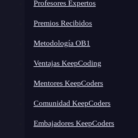
Profesores Expertos
¿Qué es str.encode()?
Premios Recibidos
¿Cómo funciona str.encode()?
Cambiemos la codificación
Metodología OB1
¿Cómo gestionar errores con str.encode()?
¿Cuándo usar str.encode()?
Ventajas KeepCoding
¿Qué es str.encode()?
Mentores KeepCoders
El método str.encode() en Python sirve para
en específico, como lo son UTF-8 o ASCII.
Es
Comunidad KeepCoders
que se pueden usar para transmitir información
admiten de forma directa caracteres de texto. Si
Embajadores KeepCoders
ecodificación, str.encode() usa
UTF-8
que es el