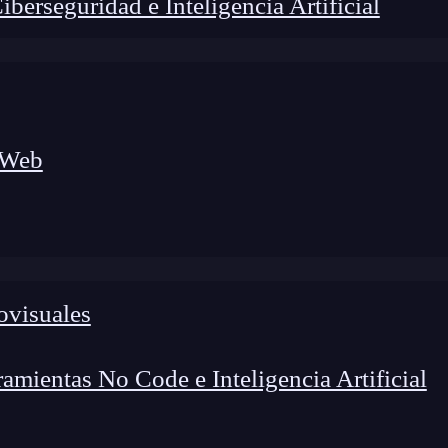
erseguridad e Inteligencia Artificial
 Web
ovisuales
lógico a nuevos profesionales, combinando conocimiento práctico,
os de transformación profesional.
mientas No Code e Inteligencia Artificial