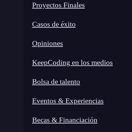
sistemas. Su sintaxis es la siguiente:
Proyectos Finales
string.encode(encoding='utf-8', errors='
Casos de éxito
Aquí hay varias cosas que desglosar, veamos:
Opiniones
encoding
: Es opcional y define el formato
especificas, se usará UTF-8.
KeepCoding en los medios
errors
: También opcional, define cómo man
comunes son:
Bolsa de talento
‘strict’: Lanza un error si algo falla (
‘ignore’: Ignora caracteres que no pu
Eventos & Experiencias
‘replace’: Reemplaza caracteres probl
‘backslashreplace’: Usa una barra inve
Becas & Financiación
‘xmlcharrefreplace’: Reemplaza el ca