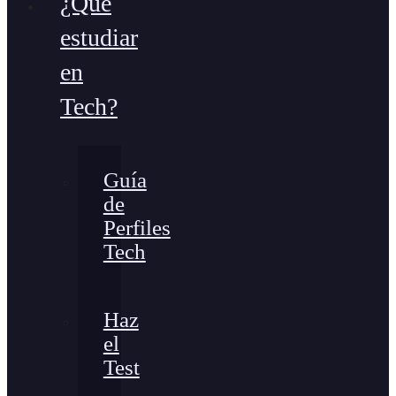
¿Qué
estudiar
en
Tech?
Guía
de
Perfiles
Tech
Haz
el
Test