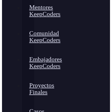
Mentores
KeepCoders
Comunidad
KeepCoders
Embajadores
KeepCoders
Proyectos
Finales
Casos