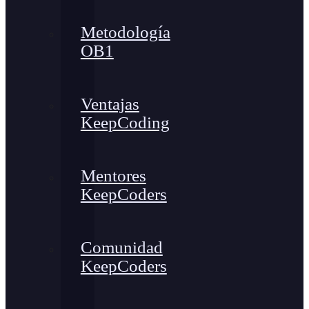
Metodología
OB1
Ventajas
KeepCoding
Mentores
KeepCoders
Comunidad
KeepCoders