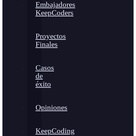
Embajadores
KeepCoders
Proyectos
Finales
Casos
de
éxito
Opiniones
KeepCoding