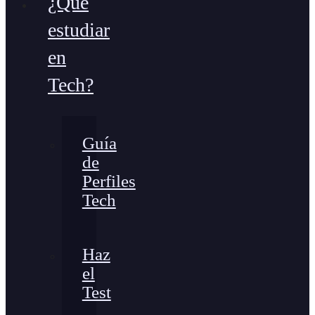
¿Qué
estudiar
en
Tech?
Guía
de
Perfiles
Tech
Haz
el
Test