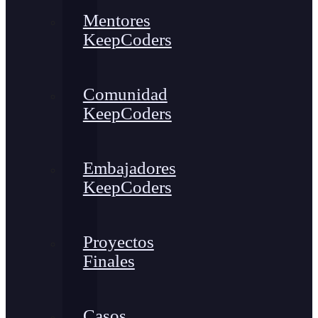
Mentores
KeepCoders
Comunidad
KeepCoders
Embajadores
KeepCoders
Proyectos
Finales
Casos