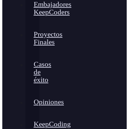
Embajadores
KeepCoders
Proyectos
Finales
Casos
de
éxito
Opiniones
KeepCoding