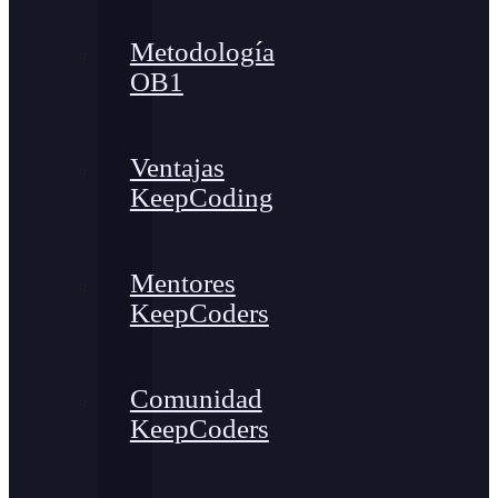
Metodología
OB1
Ventajas
KeepCoding
Mentores
KeepCoders
Comunidad
KeepCoders