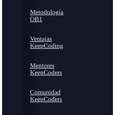
Metodología
OB1
Ventajas
KeepCoding
Mentores
KeepCoders
Comunidad
KeepCoders