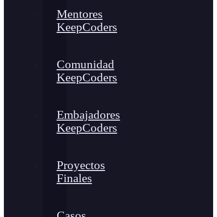
Mentores
KeepCoders
Comunidad
KeepCoders
Embajadores
KeepCoders
Proyectos
Finales
Casos