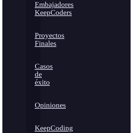
Embajadores
KeepCoders
Proyectos
Finales
Casos
de
éxito
Opiniones
KeepCoding