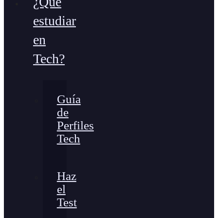
¿Qué
estudiar
en
Tech?
Guía
de
Perfiles
Tech
Haz
el
Test