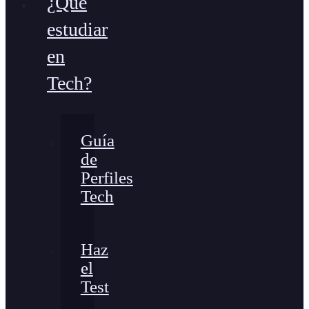
¿Qué
estudiar
en
Tech?
Guía
de
Perfiles
Tech
Haz
el
Test