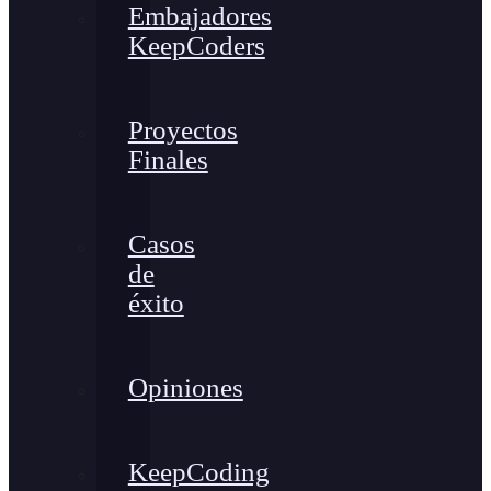
Embajadores
KeepCoders
Proyectos
Finales
Casos
de
éxito
Opiniones
KeepCoding