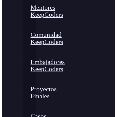
Mentores
KeepCoders
Comunidad
KeepCoders
Embajadores
KeepCoders
Proyectos
Finales
Casos