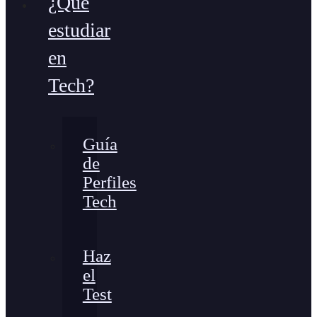
¿Qué
estudiar
en
Tech?
Guía
de
Perfiles
Tech
Haz
el
Test