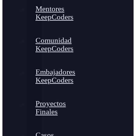
Mentores
KeepCoders
Comunidad
KeepCoders
Embajadores
KeepCoders
Proyectos
Finales
Casos