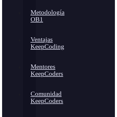
Metodología
OB1
Ventajas
KeepCoding
Mentores
KeepCoders
Comunidad
KeepCoders