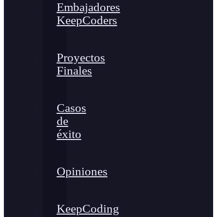
Embajadores
KeepCoders
Proyectos
Finales
Casos
de
éxito
Opiniones
KeepCoding