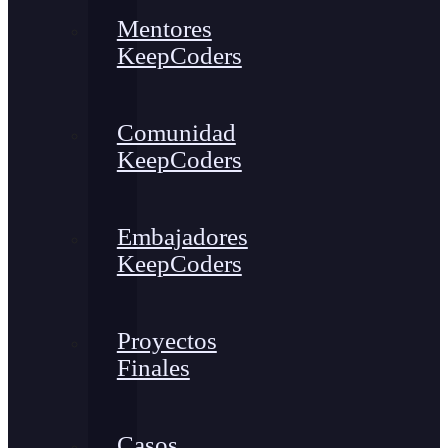
Mentores
KeepCoders
Comunidad
KeepCoders
Embajadores
KeepCoders
Proyectos
Finales
Casos