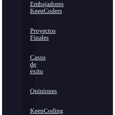
Embajadores
KeepCoders
Proyectos
Finales
Casos
de
éxito
Opiniones
KeepCoding