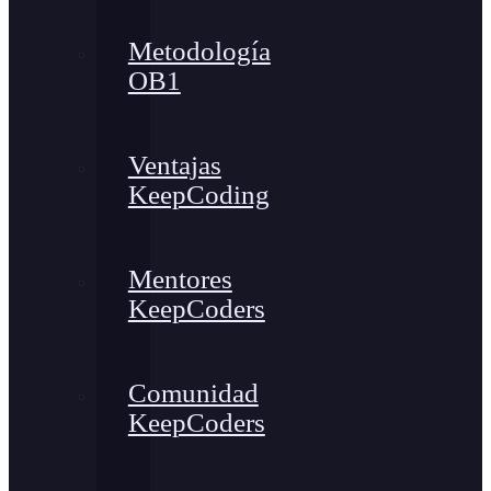
Metodología
OB1
Ventajas
KeepCoding
Mentores
KeepCoders
Comunidad
KeepCoders