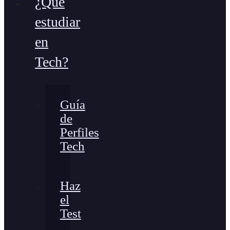
¿Qué
estudiar
en
Tech?
Guía
de
Perfiles
Tech
Haz
el
Test