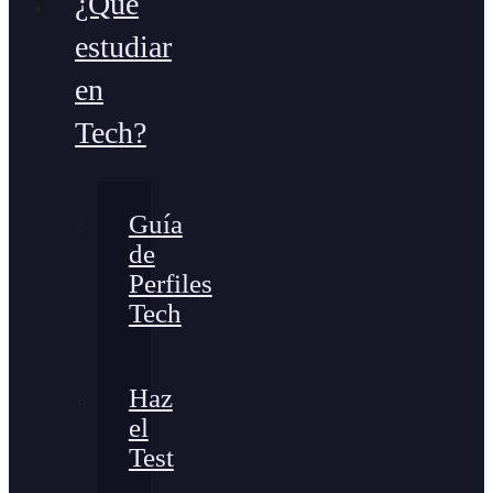
¿Qué
estudiar
en
Tech?
Guía
de
Perfiles
Tech
Haz
el
Test