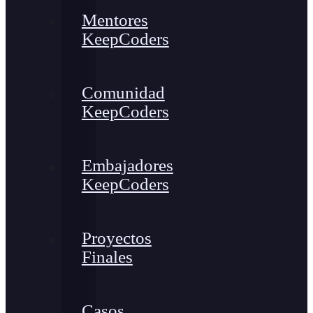
Mentores
KeepCoders
Comunidad
KeepCoders
Embajadores
KeepCoders
Proyectos
Finales
Casos