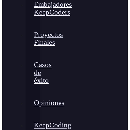
Embajadores
KeepCoders
Proyectos
Finales
Casos
de
éxito
Opiniones
KeepCoding