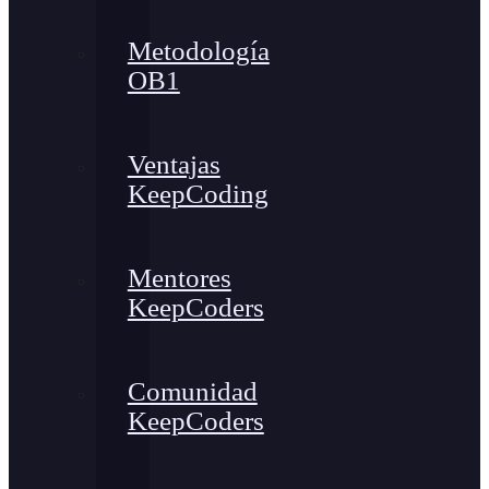
Metodología
OB1
Ventajas
KeepCoding
Mentores
KeepCoders
Comunidad
KeepCoders