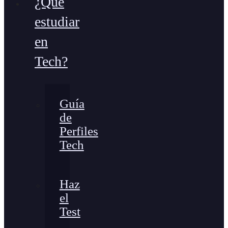
¿Qué
estudiar
en
Tech?
Guía
de
Perfiles
Tech
Haz
el
Test