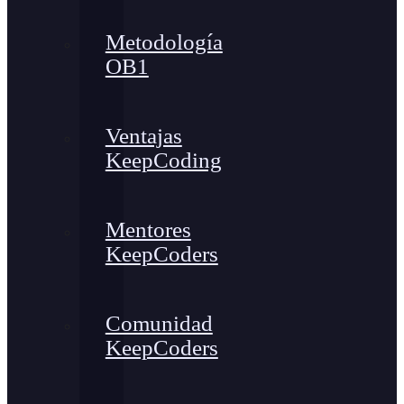
Metodología
OB1
Ventajas
KeepCoding
Mentores
KeepCoders
Comunidad
KeepCoders