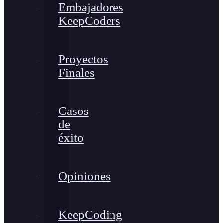
Embajadores
KeepCoders
Proyectos
Finales
Casos
de
éxito
Opiniones
KeepCoding