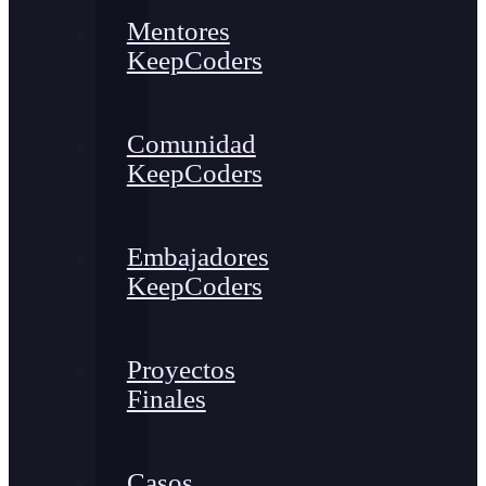
Mentores
KeepCoders
Comunidad
KeepCoders
Embajadores
KeepCoders
Proyectos
Finales
Casos