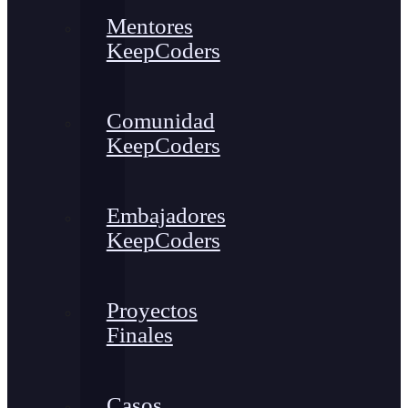
Mentores
KeepCoders
Comunidad
KeepCoders
Embajadores
KeepCoders
Proyectos
Finales
Casos