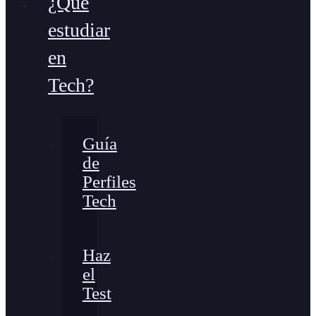
¿Qué
estudiar
en
Tech?
Guía
de
Perfiles
Tech
Haz
el
Test