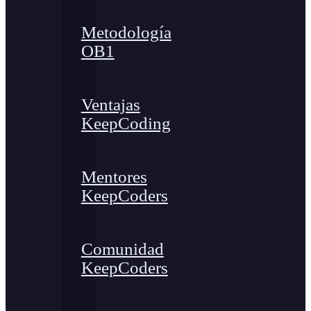
Metodología
OB1
Ventajas
KeepCoding
Mentores
KeepCoders
Comunidad
KeepCoders