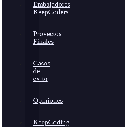
Embajadores
KeepCoders
Proyectos
Finales
Casos
de
éxito
Opiniones
KeepCoding