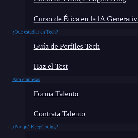
¿Alguna vez te has preguntado qué es un game
Curso de Ética en la lA Generativ
videojuegos ha crecido exponencialmente en las
¿Qué estudiar en Tech?
ha vuelto omnipresente. En este artículo, vamo
Guía de Perfiles Tech
gamers y cómo puedes convertirte en uno. Prepá
gaming.
Haz el Test
Para empresas
Forma Talento
Contrata Talento
¿Por qué KeepCoding?