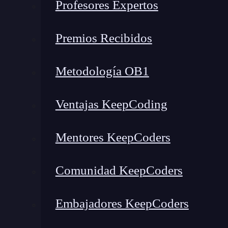
Profesores Expertos
Premios Recibidos
Metodología OB1
Ventajas KeepCoding
Mentores KeepCoders
Comunidad KeepCoders
Embajadores KeepCoders
¿Qué encontrarás en este post?