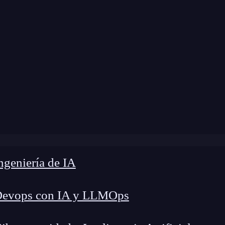
a modificación:
1 de julio de 2024 |
Tiempo de L
log
»
¿Qué es un gamer?: descubre este perfil digital
geniería de IA
Devops con IA y LLMOps