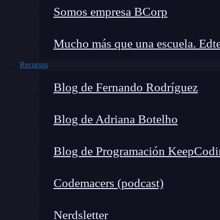
Somos empresa BCorp
Pasión por los videojuegos:
Lo que es un
Mucho más que una escuela. Edte
parte considerable de su tiempo libre a esta
Conocimiento de la industria:
Los gamers
Recursos
novedades, lanzamientos y tendencias en 
Blog de Fernando Rodríguez
Participación en la comunidad:
Muchos 
comparten experiencias, estrategias y part
Blog de Adriana Botelho
Habilidades técnicas:
Los gamers desarrol
requieren una comprensión profunda de est
Blog de Programación KeepCodi
Tipos de gamers
Codemacers (podcast)
Nerdsletter
🔴 ¿Quieres entrar de l