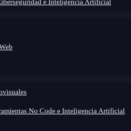
erseguridad e Inteligencia Artificial
 Web
ovisuales
foco en el desarrollo de talento y el análisis del sector
o evolucionan las tecnologías, qué competencias demanda el
 el entorno tech.
mientas No Code e Inteligencia Artificial