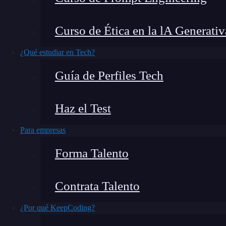
ha vuelto fundamental para obtener los mej
Curso de Ética en la lA Generativ
qué es un prompt, en este artículo,
te contamos
resultados más precisos
.
¿Qué estudiar en Tech?
Guía de Perfiles Tech
Haz el Test
Para empresas
Forma Talento
Contrata Talento
¿Por qué KeepCoding?