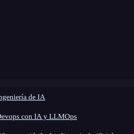
modificación:
20 de febrero de 2025 |
Tiempo de 
n prompt y por qué es clave para trabajar con inteligencia a
geniería de IA
Devops con IA y LLMOps