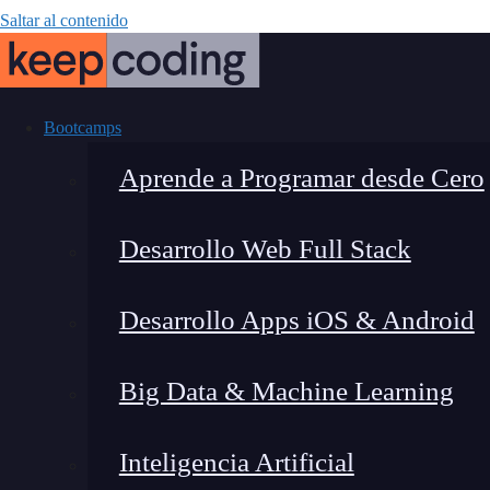
Saltar al contenido
Bootcamps
Aprende a Programar desde Cero
Desarrollo Web Full Stack
¿Qué es un pro
Desarrollo Apps iOS & Android
trabajar con
Big Data & Machine Learning
Inteligencia Artificial