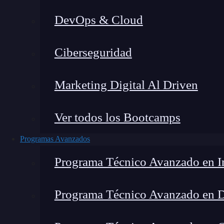
DevOps & Cloud
Eric Risco de la Torre
|
Última 
Ciberseguridad
Home
»
Blog
»
¿Qué es u
Marketing Digital Al Driven
Ver todos los Bootcamps
Programas Avanzados
Programa Técnico Avanzado en In
Programa Técnico Avanzado en 