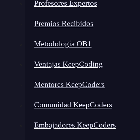
Profesores Expertos
Premios Recibidos
Metodología OB1
Ventajas KeepCoding
Mentores KeepCoders
¿Qué encontrarás en este post?
Comunidad KeepCoders
Embajadores KeepCoders
¿Qué es un prompt?