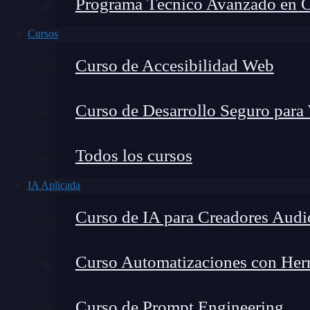
Programa Técnico Avanzado en Cib
Cursos
Curso de Accesibilidad Web
Curso de Desarrollo Seguro para
Todos los cursos
IA Aplicada
Eric Risco de la Torre
Curso de IA para Creadores Audi
Coordinador del Bootcamp IA en Keepcoding & A
Curso Automatizaciones con Herra
Curso de Prompt Engineering
La
tecnología
de
inteligencia artificial
está ava