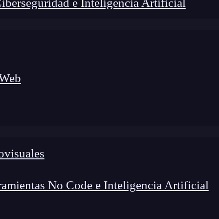
erseguridad e Inteligencia Artificial
 Web
ovisuales
I Engineer en Andorra Telecom
mientas No Code e Inteligencia Artificial
nzando rápidamente, por lo cual
el uso de
prompts
se