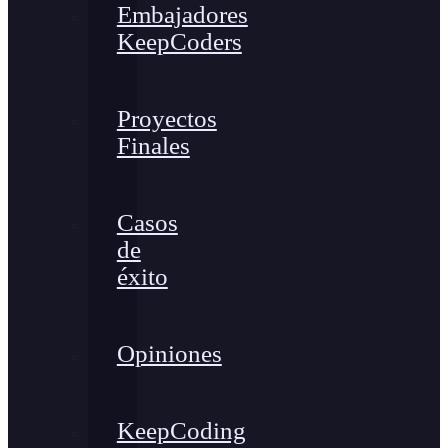
Embajadores
KeepCoders
Proyectos
Finales
Casos
de
éxito
Opiniones
KeepCoding