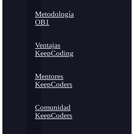
Metodología
OB1
Ventajas
KeepCoding
Mentores
KeepCoders
Comunidad
KeepCoders