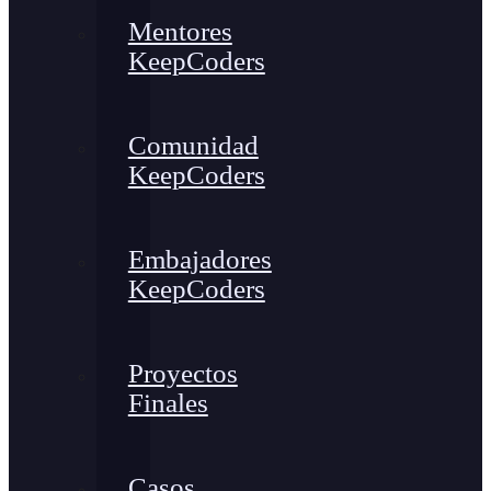
Mentores
KeepCoders
Comunidad
KeepCoders
Embajadores
KeepCoders
Proyectos
Finales
Casos