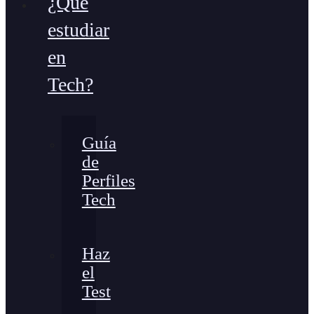
¿Qué
estudiar
en
Tech?
Guía
de
Perfiles
Tech
Haz
el
Test