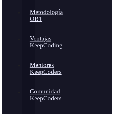
Metodología
OB1
Ventajas
KeepCoding
Mentores
KeepCoders
Comunidad
KeepCoders