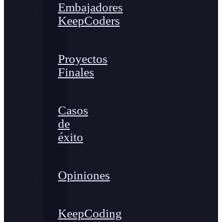
Embajadores
KeepCoders
Proyectos
Finales
Casos
de
éxito
Opiniones
KeepCoding