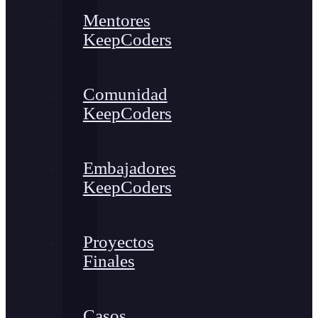
Mentores
KeepCoders
Comunidad
KeepCoders
Embajadores
KeepCoders
Proyectos
Finales
Casos