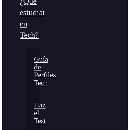
¿Qué
estudiar
en
Tech?
Guía
de
Perfiles
Tech
Haz
el
Test