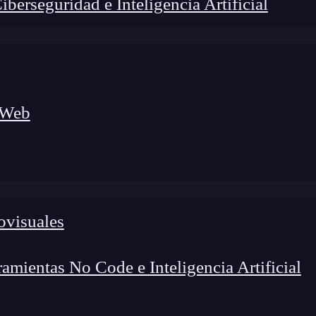
erseguridad e Inteligencia Artificial
 Web
lógico a nuevos profesionales, combinando conocimiento práctico,
os de transformación profesional.
ovisuales
mientas No Code e Inteligencia Artificial
ntro de tu casa hay zonas sin señal, desconexiones