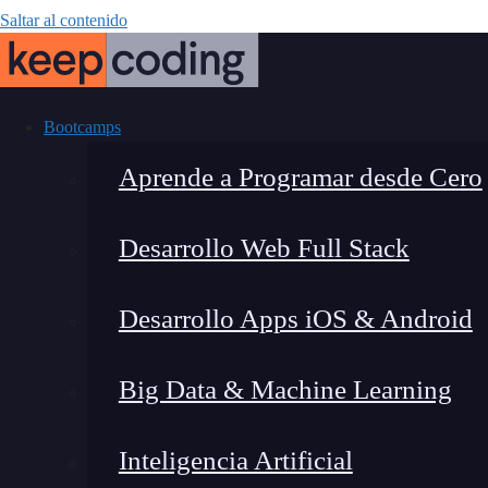
Saltar al contenido
Bootcamps
Aprende a Programar desde Cero
Desarrollo Web Full Stack
¿Qué es un Wi
Desarrollo Apps iOS & Android
Big Data & Machine Learning
Inteligencia Artificial
Lucia Gómez Salgado
|
Última mo