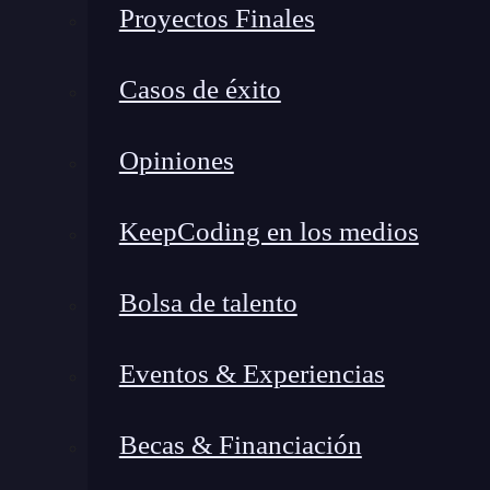
compone de un router principal y varios nod
Proyectos Finales
trabajan juntos para crear una red única
, s
tradicionales o los repetidores de señal.
Casos de éxito
Es decir, el wifi mesh actúa a modo de malla qu
Opiniones
u oficina, por medio d ela eliminación de zonas
mucho más fluida en términos de navegación.
KeepCoding en los medios
¿Cómo funciona un Wifi Me
Bolsa de talento
El funcionamiento de wifi mesh es impresionan
conceptos que te ayudarán a entenderlo mejor:
Eventos & Experiencias
Red unificada
: En vez de usar diferentes
Becas & Financiación
hace el sistema mesh es crear una red úni
que no tendrás que desconectarte y conect