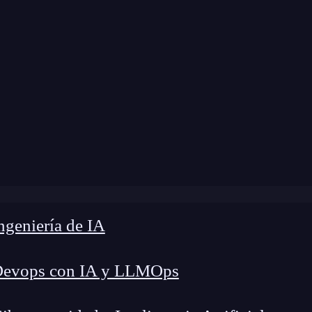
»
Blog
»
¿Qué es un WiFi Mesh y para qué sirve?
geniería de IA
Devops con IA y LLMOps