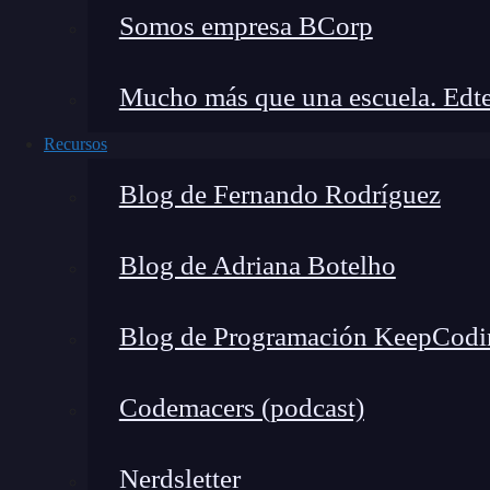
por tu casa.
Somos empresa BCorp
Gestión avanzada de señal
: Los nodos p
constante entre ellos para redirigir el trá
Mucho más que una escuela. Edte
estemos conectados al nodo que ofrece la m
Recursos
de dispositivos que hayan conectados.
Blog de Fernando Rodríguez
Autocorrección
: Si uno de los nodos fall
la señal para mantener tu conexión activa.
Blog de Adriana Botelho
¿Para qué sirve un Wifi mes
Blog de Programación KeepCodi
El wifi mesh es un elemento excelente para la 
grandes o con obstáculos que bloqueen la señal,
Codemacers (podcast)
concretamente, el wifi mesh sirve para:
Nerdsletter
Garantizar cobertura completa en casas gra