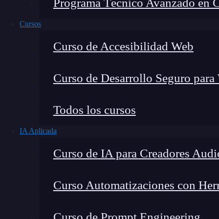
Programa Técnico Avanzado en Cib
Cursos
Curso de Accesibilidad Web
Curso de Desarrollo Seguro para
Lucia Gómez Salgado
Todos los cursos
Contribuyo a acercar la realidad del sector tecno
IA Aplicada
visión de mercado y experiencia directa en proces
Curso de IA para Creadores Audi
Curso Automatizaciones con Herra
¿Tienes problemas con el wifi de tu casa? Si de
Curso de Prompt Engineering