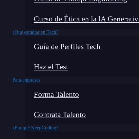
constantes o baja velocidad, probablemente nec
una
red
rápida y sin interrupciones. En el artí
Curso de Ética en la lA Generativ
¿Qué estudiar en Tech?
Guía de Perfiles Tech
Haz el Test
Para empresas
Forma Talento
Contrata Talento
¿Por qué KeepCoding?