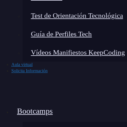
Mejorar la estabilidad de la conexión en 
Test de Orientación Tecnológica
Optimizar la
experiencia de streaming
, vi
interrupciones o caídas de red.
Guía de Perfiles Tech
Sustituir configuraciones complicadas de 
eficiente y fácil de usar.
Vídeos Manifiestos KeepCoding
¿Qué ofrece este sistema en 
Aula virtual
Solicita Información
Si bien existen otras opciones similares, como lo
mesh ofrece algunos beneficios que lo hacen un
Cobertura uniforme
: Elimina las zonas s
Gestión inteligente
: Selecciona automátic
Bootcamps
Instalación sencilla
: Basta con conectar 
Estabilidad
: Soporta múltiples dispositiv