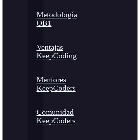
Metodología
OB1
Ventajas
KeepCoding
Mentores
KeepCoders
Comunidad
KeepCoders