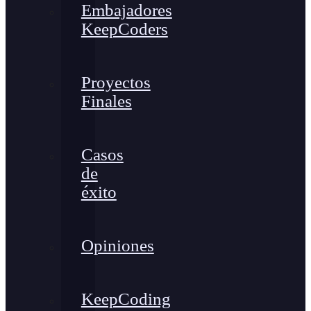
Embajadores
KeepCoders
Proyectos
Finales
Casos
de
éxito
Opiniones
KeepCoding