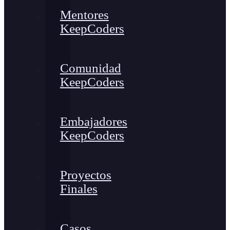
Mentores
KeepCoders
Comunidad
KeepCoders
Embajadores
KeepCoders
Proyectos
Finales
Casos