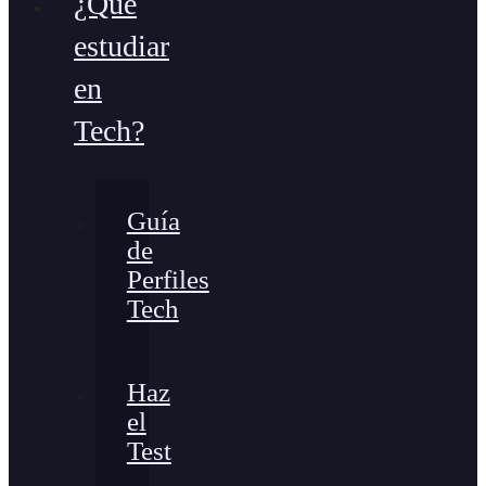
¿Qué
estudiar
en
Tech?
Guía
de
Perfiles
Tech
Haz
el
Test