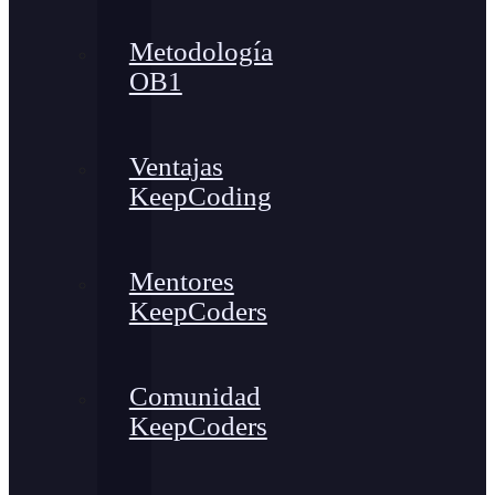
Metodología
OB1
Ventajas
KeepCoding
Mentores
KeepCoders
Comunidad
KeepCoders