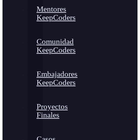
Mentores
KeepCoders
Comunidad
KeepCoders
Embajadores
KeepCoders
Proyectos
Finales
Casos