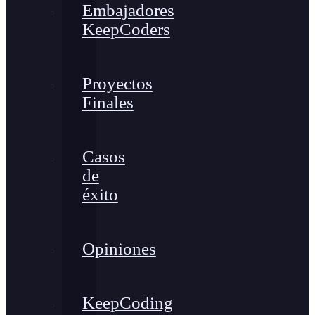
Embajadores
KeepCoders
Proyectos
Finales
Casos
de
éxito
Opiniones
KeepCoding