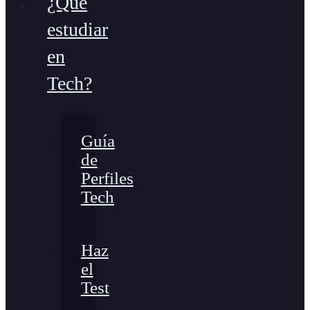
¿Qué
estudiar
en
Tech?
Guía
de
Perfiles
Tech
Haz
el
Test