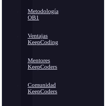
Metodología
OB1
Ventajas
KeepCoding
Mentores
KeepCoders
Comunidad
KeepCoders