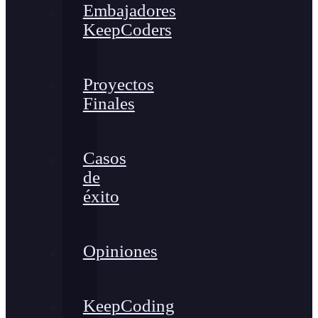
Embajadores
KeepCoders
Proyectos
Finales
Casos
de
éxito
Opiniones
KeepCoding