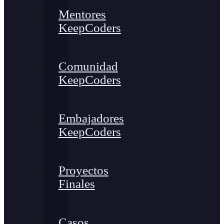
Mentores
KeepCoders
Comunidad
KeepCoders
Embajadores
KeepCoders
Proyectos
Finales
Casos