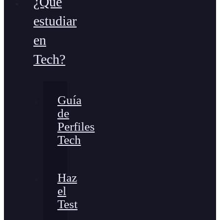
¿Qué
estudiar
en
Tech?
Guía
de
Perfiles
Tech
Haz
el
Test