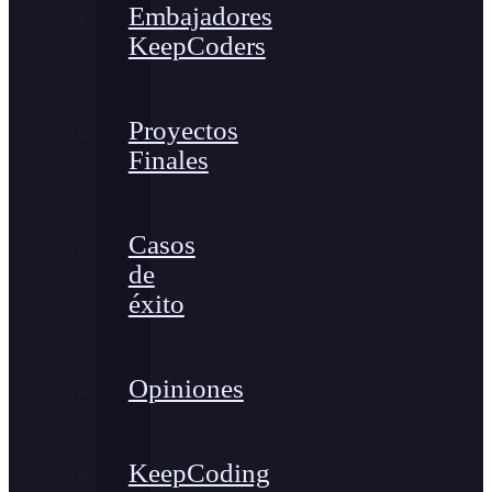
Embajadores
KeepCoders
Proyectos
Finales
Casos
de
éxito
Opiniones
KeepCoding