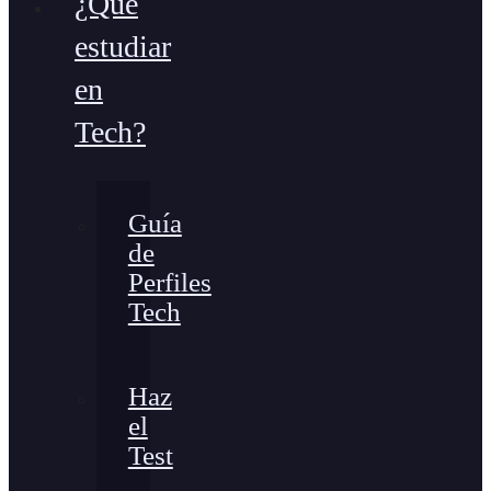
¿Qué
estudiar
en
Tech?
Guía
de
Perfiles
Tech
Haz
el
Test