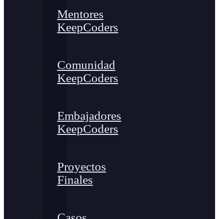
Mentores
KeepCoders
Comunidad
KeepCoders
Embajadores
KeepCoders
Proyectos
Finales
Casos