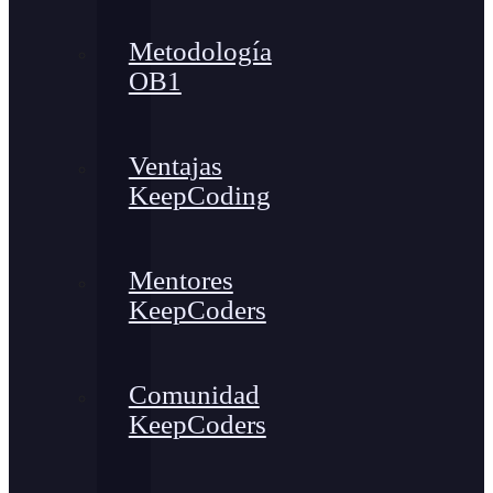
Metodología
OB1
Ventajas
KeepCoding
Mentores
KeepCoders
Comunidad
KeepCoders