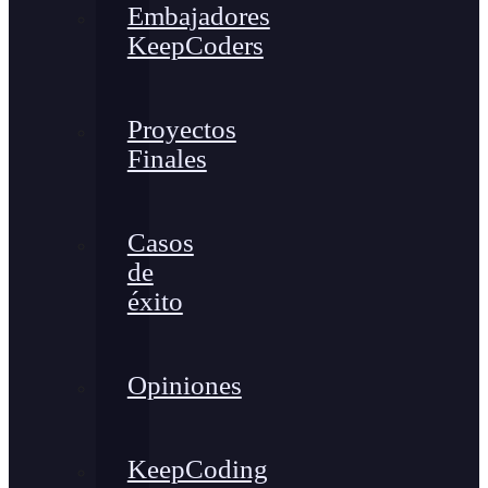
Embajadores
KeepCoders
Proyectos
Finales
Casos
de
éxito
Opiniones
KeepCoding