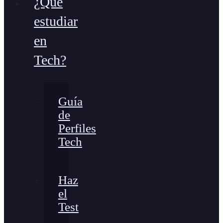
¿Qué
estudiar
en
Tech?
Guía
de
Perfiles
Tech
Haz
el
Test