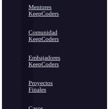
Mentores
KeepCoders
Comunidad
KeepCoders
Embajadores
KeepCoders
Proyectos
Finales
Casos