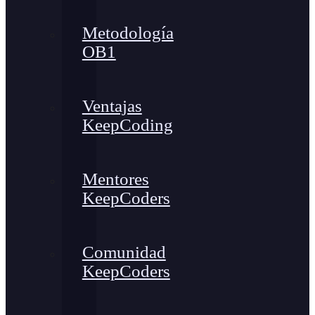
Metodología
OB1
Ventajas
KeepCoding
Mentores
KeepCoders
Comunidad
KeepCoders