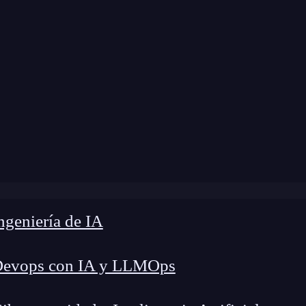
a modificación:
1 de abril de 2025 |
Tiempo de L
hatensor: la IA de DeepMind que descubrió nuevos algori
geniería de IA
Devops con IA y LLMOps