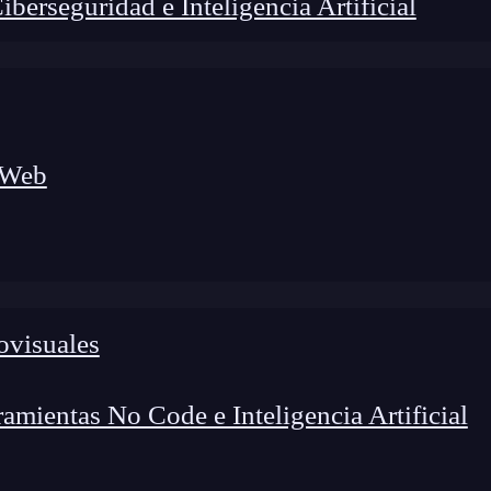
erseguridad e Inteligencia Artificial
 Web
ovisuales
foco en el desarrollo de talento y el análisis del sector
o evolucionan las tecnologías, qué competencias demanda el
 el entorno tech.
mientas No Code e Inteligencia Artificial