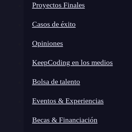
Proyectos Finales
operación básica, es un desafío computaci
procesamiento. AlphaTensor ha descubierto 
Casos de éxito
más eficiente, mejorando la velocidad y red
Opiniones
KeepCoding en los medios
Bolsa de talento
Eventos & Experiencias
Becas & Financiación
¿Por qué es tan importante la