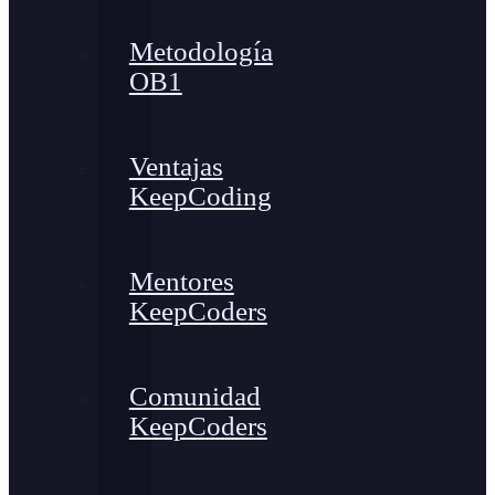
Metodología
OB1
Ventajas
KeepCoding
Mentores
KeepCoders
Comunidad
KeepCoders