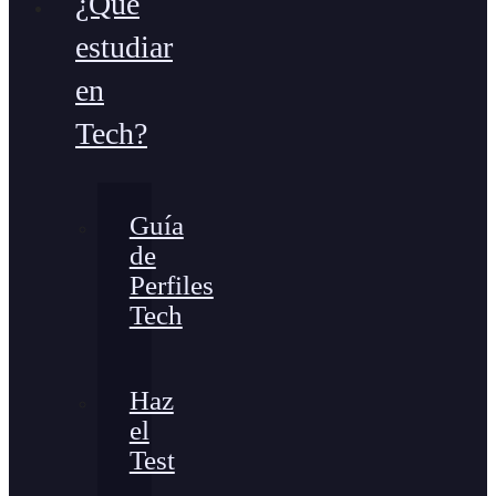
¿Qué
estudiar
en
Tech?
Guía
de
Perfiles
Tech
Haz
el
Test