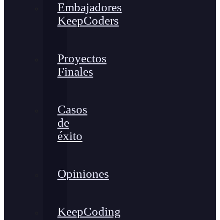
Embajadores
KeepCoders
Proyectos
Finales
Casos
de
éxito
Opiniones
KeepCoding