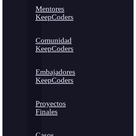
Mentores
KeepCoders
Comunidad
KeepCoders
Embajadores
KeepCoders
Proyectos
Finales
Casos