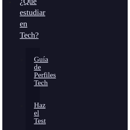
¿Qué
estudiar
en
Tech?
Guía
de
Perfiles
Tech
Haz
el
Test