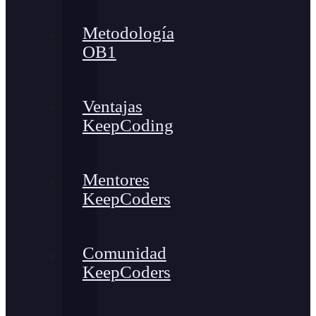
Metodología
OB1
Ventajas
KeepCoding
Mentores
KeepCoders
Comunidad
KeepCoders