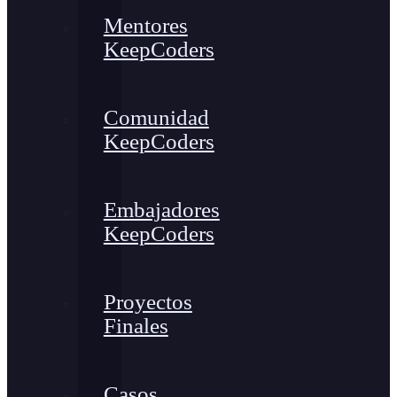
Mentores
KeepCoders
Comunidad
KeepCoders
Embajadores
KeepCoders
Proyectos
Finales
Casos