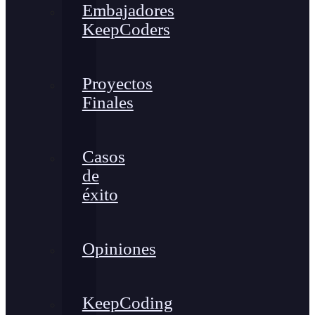
Embajadores
KeepCoders
Proyectos
Finales
Casos
de
éxito
Opiniones
KeepCoding