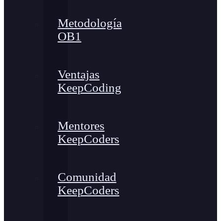
Metodología
OB1
Ventajas
KeepCoding
Mentores
KeepCoders
Comunidad
KeepCoders