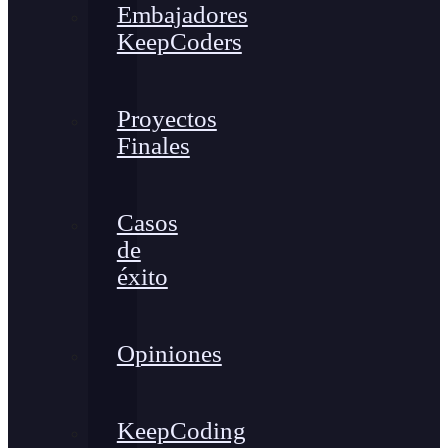
Embajadores
KeepCoders
Proyectos
Finales
Casos
de
éxito
Opiniones
KeepCoding