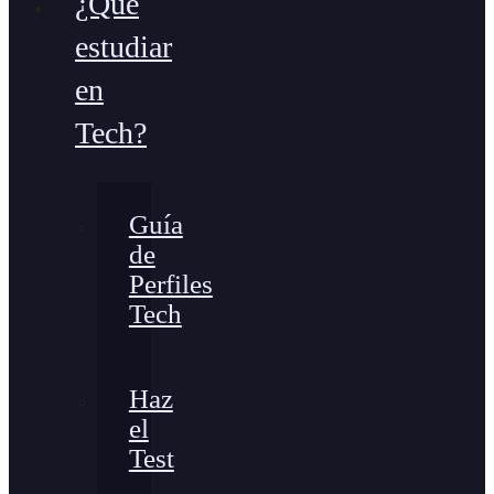
¿Qué
estudiar
en
Tech?
Guía
de
Perfiles
Tech
Haz
el
Test