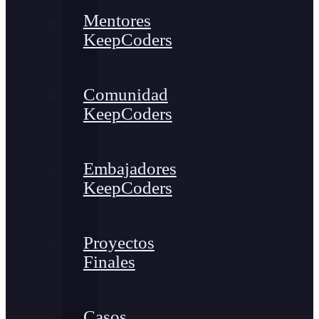
Mentores
KeepCoders
Comunidad
KeepCoders
Embajadores
KeepCoders
Proyectos
Finales
Casos