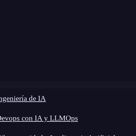
modificación:
27 de mayo de 2025 |
Tiempo de L
ar después de Economía?: Especializaciones con más futuro
geniería de IA
Devops con IA y LLMOps