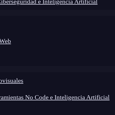
erseguridad e Inteligencia Artificial
 Web
ovisuales
mientas No Code e Inteligencia Artificial
lógico a nuevos profesionales, combinando conocimiento práctico,
os de transformación profesional.