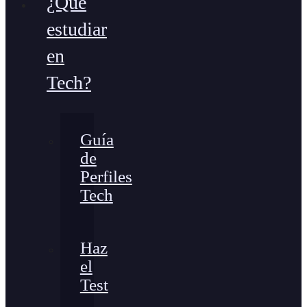
¿Qué
estudiar
en
Tech?
Guía
de
Perfiles
Tech
Haz
el
Test