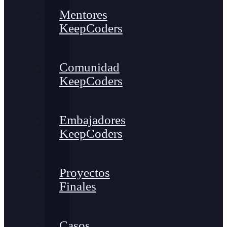
Mentores
KeepCoders
Comunidad
KeepCoders
Embajadores
KeepCoders
Proyectos
Finales
Casos