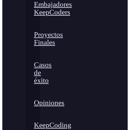
Embajadores
KeepCoders
Proyectos
Finales
Casos
de
éxito
Opiniones
KeepCoding