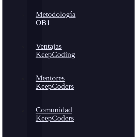
Metodología
OB1
Ventajas
KeepCoding
Mentores
KeepCoders
Comunidad
KeepCoders