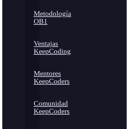
Metodología
OB1
Ventajas
KeepCoding
Mentores
KeepCoders
Comunidad
KeepCoders