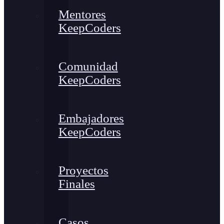
Mentores
KeepCoders
Comunidad
KeepCoders
Embajadores
KeepCoders
Proyectos
Finales
Casos