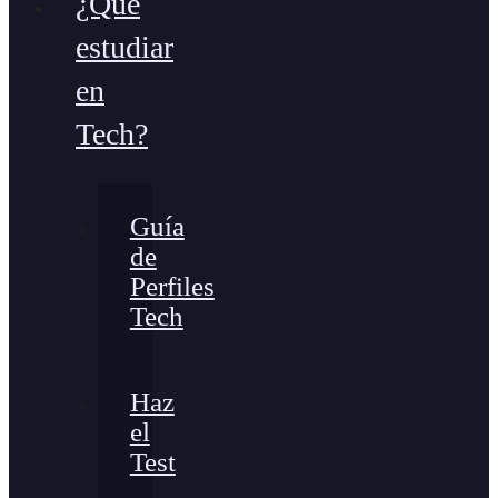
¿Qué
estudiar
en
Tech?
Guía
de
Perfiles
Tech
Haz
el
Test