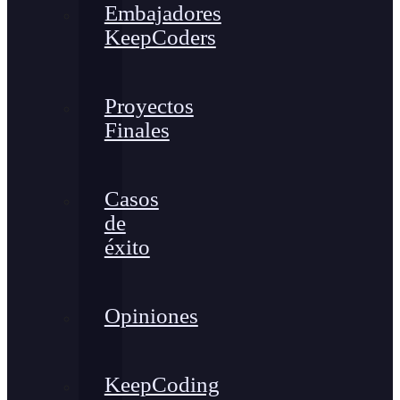
Embajadores
KeepCoders
Proyectos
Finales
Casos
de
éxito
Opiniones
KeepCoding