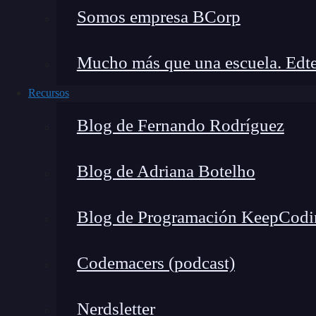
problemas que impiden que cualquier cosa de e
Somos empresa BCorp
El problema de los datos
Mucho más que una escuela. Edte
El primer obstáculo al que se enfrenta un ingen
Recursos
modelo adecuado. Es encontrarse con datos en si
variables sin definición estándar entre depart
Blog de Fernando Rodríguez
críticas con un 40% de valores nulos. Sin dato
posible, independientemente de la
herramienta
Blog de Adriana Botelho
Esta realidad tiene nombre en el sector: deuda 
Blog de Programación KeepCodi
en empresas medianas y grandes, y es el primer
antes de escribir una sola línea de código de m
Codemacers (podcast)
Diseñar pipelines de ingesta, definir reglas de 
Nerdsletter