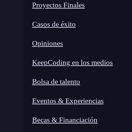
Proyectos Finales
Logística y manufactura: anticipar los fallos antes de que ocurran
El problema que nadie nombra: la brecha entre lo que pide negoc
Casos de éxito
Traducir necesidades de negocio a problemas técnicos
El problema del sesgo y la responsabilidad técnica
Opiniones
Explicar resultados a perfiles no técnicos
Cómo empezar a resolver estos problemas profesionalmente
KeepCoding en los medios
En resumen
Los problemas técnicos del dí
Bolsa de talento
del rol
Eventos & Experiencias
Cuando alguien de fuera del sector imagina el 
de algoritmos, en arquitecturas de redes neuro
Becas & Financiación
etiquetados. La realidad del rol es otra. La mayo