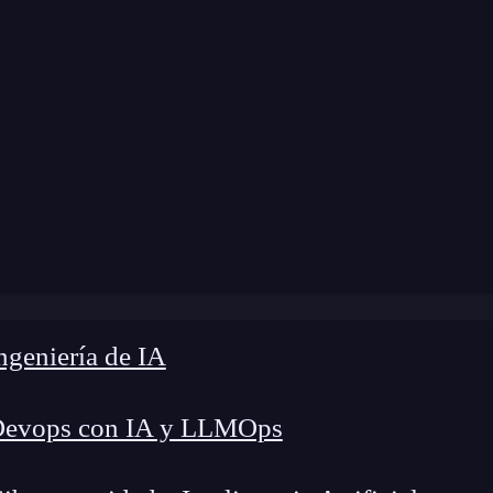
modificación:
19 de marzo de 2026 |
Tiempo de L
lve un ingeniero de IA: del caos de datos a los sistemas 
geniería de IA
Devops con IA y LLMOps