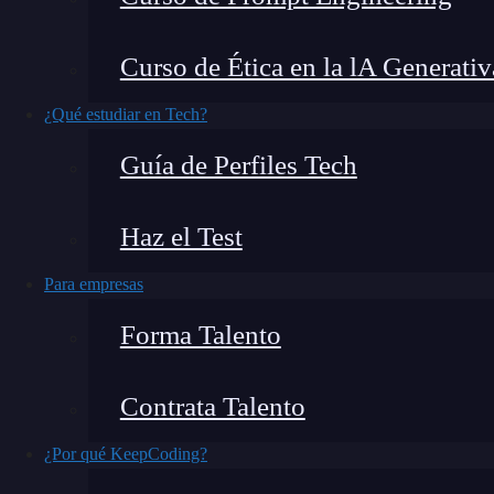
Curso de Ética en la lA Generativ
¿Qué estudiar en Tech?
Qué problemas resuelve un
ingeniero de IA
. U
Guía de Perfiles Tech
que impiden que la
inteligencia artificial
funcio
no sirven para entrenar modelos, hasta sistema
Haz el Test
producción. Su trabajo no es usar herramientas 
que esas herramientas dependen.
Para empresas
Forma Talento
En 2025, el 21,1% de las empresas españolas de 
procesos productivos, el doble que en 2022, s
Contrata Talento
La mayoría de esas empresas necesita ingenier
piloto.
¿Por qué KeepCoding?