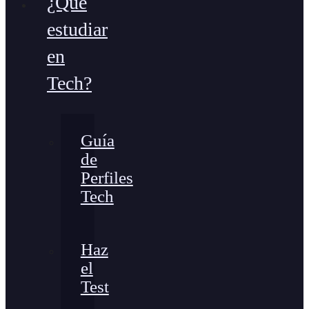
¿Qué
estudiar
en
Tech?
Guía
de
Perfiles
Tech
Haz
el
Test