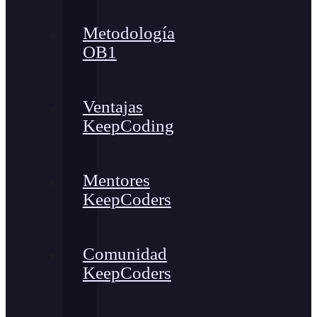
Metodología
OB1
Ventajas
KeepCoding
Mentores
KeepCoders
Comunidad
KeepCoders