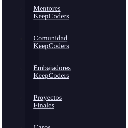
Mentores
KeepCoders
Comunidad
KeepCoders
Embajadores
KeepCoders
Proyectos
Finales
Casos