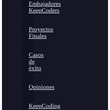
Embajadores
KeepCoders
Proyectos
Finales
Casos
de
éxito
Opiniones
KeepCoding