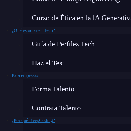
único y funcional,
las
DevTools
en Redux se e
programadores.
Si estás dando tus primeros p
Curso de Ética en la lA Generativ
veterano en el campo, las DevTools en
Redux
p
desarrollo y mejorar la eficiencia de tu flujo de 
¿Qué estudiar en Tech?
Guía de Perfiles Tech
Haz el Test
Para empresas
Forma Talento
Contrata Talento
¿Por qué KeepCoding?