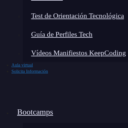
Imagina el cambio de vida que experimentarás 
industria tecnológica demanda profesionales de
Test de Orientación Tecnológica
privilegiada para asegurarte un futuro laboral 
son solo algunas de las recompensas que el 
Guía de Perfiles Tech
está aquí para ayudarte a aprovechar estas
futuro!
Vídeos Manifiestos KeepCoding
Aula virtual
Solicita Información
Bootcamps