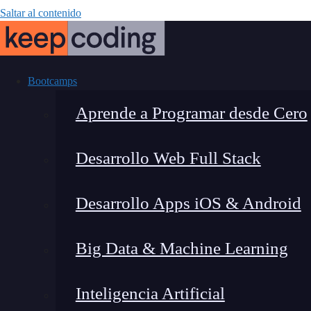
Saltar al contenido
Bootcamps
Aprende a Programar desde Cero
Desarrollo Web Full Stack
¿Qué son l
Desarrollo Apps iOS & Android
Big Data & Machine Learning
Inteligencia Artificial
Lucia Gómez Salgado
|
Última 