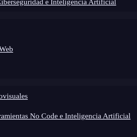
erseguridad e Inteligencia Artificial
 Web
lógico a nuevos profesionales, combinando conocimiento práctico,
os de transformación profesional.
ovisuales
mientas No Code e Inteligencia Artificial
nea de código es una oportunidad para crear algo