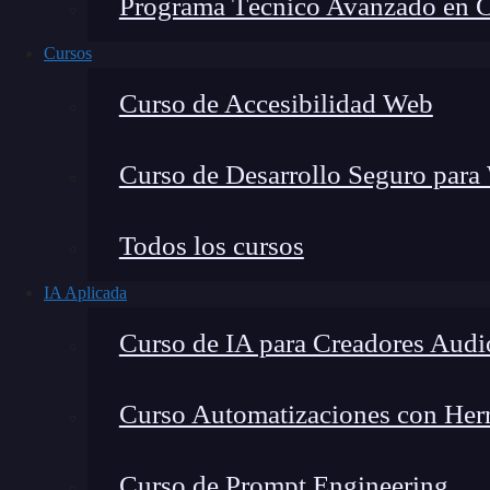
Programa Técnico Avanzado en Cib
Cursos
Curso de Accesibilidad Web
Curso de Desarrollo Seguro para
Lucia Gómez Salgado
Todos los cursos
Contribuyo a acercar la realidad del sector tecno
IA Aplicada
visión de mercado y experiencia directa en proces
Curso de IA para Creadores Audi
Curso Automatizaciones con Herra
En el mundo del
desarrollo web
, donde cada lí
Curso de Prompt Engineering