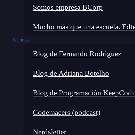
Viaje en el tiempo
: puedes retroceder y 
Somos empresa BCorp
estado de tu aplicación en diferentes punto
Monitorización avanzada
: las DevTools
Mucho más que una escuela. Edte
información crucial sobre las acciones, el 
identificar cuellos de botella en el rendim
Recursos
Extensiones personalizadas
: además de l
Blog de Fernando Rodríguez
encontrar extensiones de DevTools person
Blog de Adriana Botelho
Sumérgete en el desarrollo w
Blog de Programación KeepCodi
Si sientes que las DevTools en Redux te han in
desarrollo web, no busques más. El
Desarroll
ofrece una oportunidad excepcional para adentr
Codemacers (podcast)
manera intensiva y práctica.
Nerdsletter