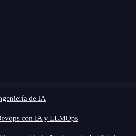
me
»
Blog
»
¿Qué son las DevTools en Redux?
geniería de IA
Devops con IA y LLMOps