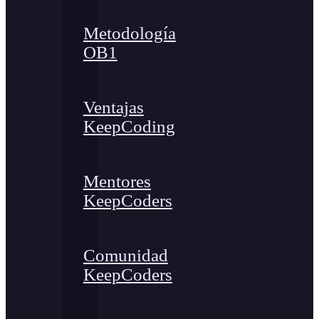
Metodología
OB1
Ventajas
KeepCoding
Mentores
KeepCoders
Comunidad
KeepCoders