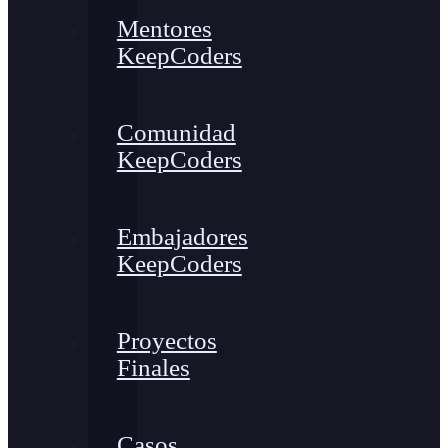
Mentores
KeepCoders
Comunidad
KeepCoders
Embajadores
KeepCoders
Proyectos
Finales
Casos