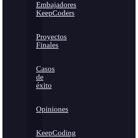
Embajadores
KeepCoders
Proyectos
Finales
Casos
de
éxito
Opiniones
KeepCoding