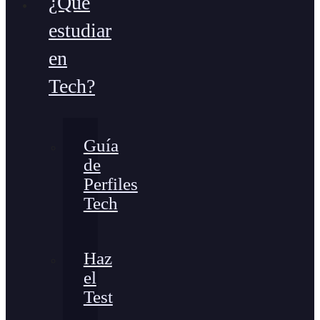
¿Qué
estudiar
en
Tech?
Guía
de
Perfiles
Tech
Haz
el
Test