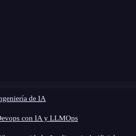
odificación:
28 de noviembre de 2024 |
Tiempo d
og
»
¿Qué son las páginas de login en tiendas online?
geniería de IA
Devops con IA y LLMOps