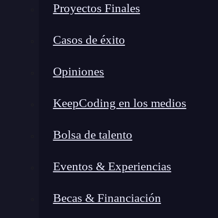
formación más completa del me
Proyectos Finales
👉 Prueba gratis el Bootcamp en Marketi
Casos de éxito
Cuando le das la opción al usuario de que cree
Opiniones
acceso a nuevas formas de hacer un seguimi
personalización de la web, donde puedes ofrece
KeepCoding en los medios
El problema de las páginas de
login
en las t
Bolsa de talento
registrarse.
Muy pocas personas realmente sigue
compras si registrarse es un requisito para com
Eventos & Experiencias
información de todos tus clientes.
Social login
Becas & Financiación