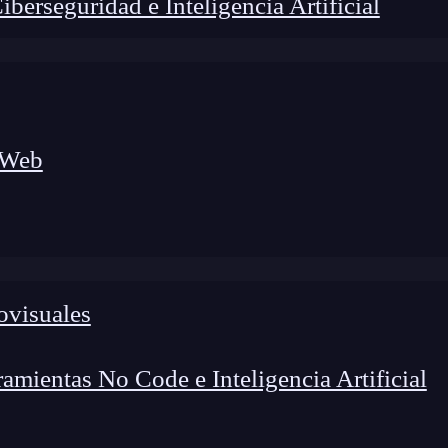
erseguridad e Inteligencia Artificial
 Web
ovisuales
foco en el desarrollo de talento y el análisis del sector
o evolucionan las tecnologías, qué competencias demanda el
 el entorno tech.
mientas No Code e Inteligencia Artificial