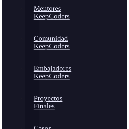
Mentores
KeepCoders
Comunidad
KeepCoders
Embajadores
KeepCoders
Proyectos
Finales
Casos