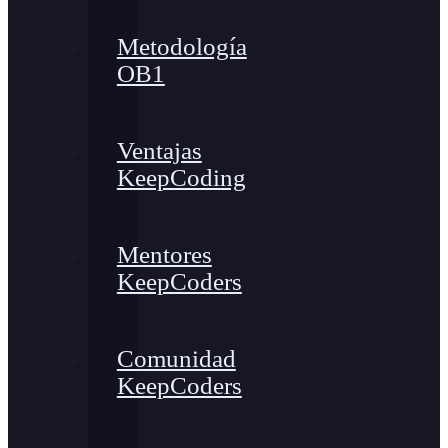
Metodología
OB1
Ventajas
KeepCoding
Mentores
KeepCoders
Comunidad
KeepCoders