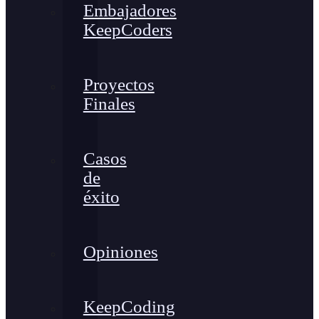
Embajadores
KeepCoders
Proyectos
Finales
Casos
de
éxito
Opiniones
KeepCoding