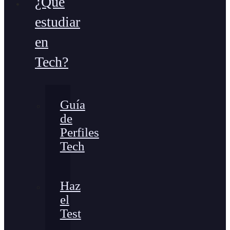
¿Qué
estudiar
en
Tech?
Guía
de
Perfiles
Tech
Haz
el
Test