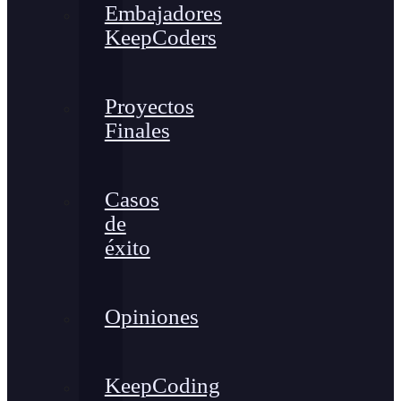
Embajadores
KeepCoders
Proyectos
Finales
Casos
de
éxito
Opiniones
KeepCoding