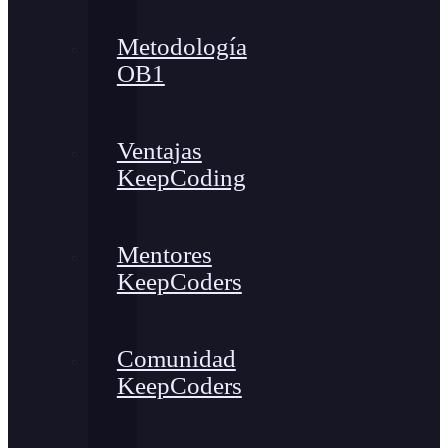
Metodología
OB1
Ventajas
KeepCoding
Mentores
KeepCoders
Comunidad
KeepCoders