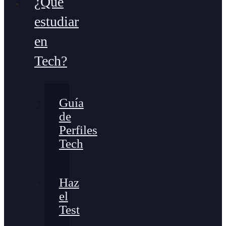
¿Qué
estudiar
en
Tech?
Guía
de
Perfiles
Tech
Haz
el
Test