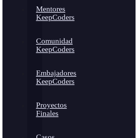
Mentores
KeepCoders
Comunidad
KeepCoders
Embajadores
KeepCoders
Proyectos
Finales
Casos