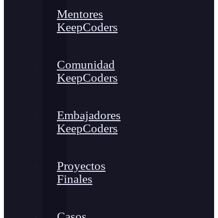
Mentores
KeepCoders
Comunidad
KeepCoders
Embajadores
KeepCoders
Proyectos
Finales
Casos