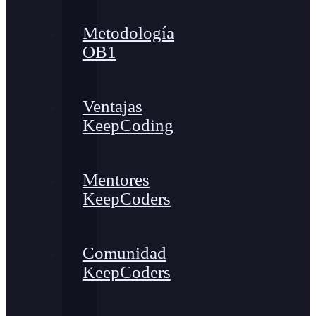
Metodología
OB1
Ventajas
KeepCoding
Mentores
KeepCoders
Comunidad
KeepCoders