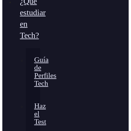
¿Qué
estudiar
en
Tech?
Guía
de
Perfiles
Tech
Haz
el
Test