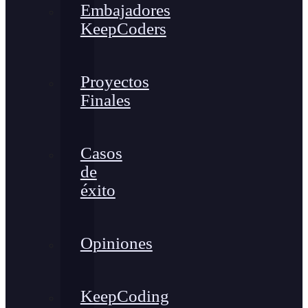
Embajadores
KeepCoders
Proyectos
Finales
Casos
de
éxito
Opiniones
KeepCoding