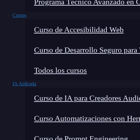
Programa Técnico Avanzado en Cib
Cursos
Curso de Accesibilidad Web
Curso de Desarrollo Seguro para
Todos los cursos
IA Aplicada
Lucia Gómez Salgado
Curso de IA para Creadores Audi
Contribuyo a acercar la realidad del sector tecno
visión de mercado y experiencia directa en proces
Curso Automatizaciones con Herra
Curso de Prompt Engineering