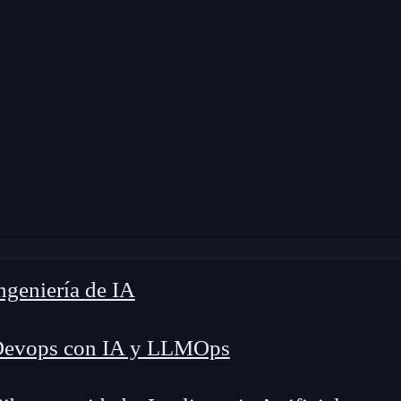
modificación:
11 de agosto de 2025 |
Tiempo de 
n los BCIs: Guía esencial sobre interfaces cerebro, compu
geniería de IA
Devops con IA y LLMOps