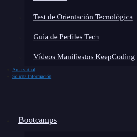
Test de Orientación Tecnológica
Guía de Perfiles Tech
Vídeos Manifiestos KeepCoding
Aula virtual
Solicita Información
En lo básico, los BCIs capturan señales neuronal
Bootcamps
generada por las neuronas en zonas específicas