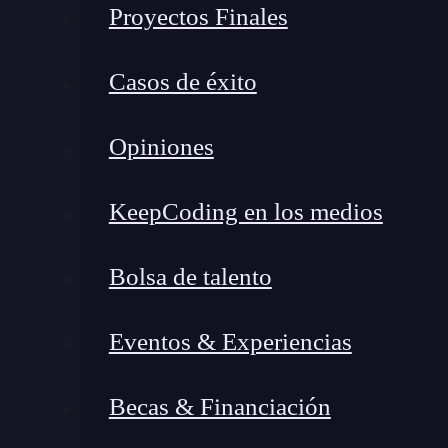
Proyectos Finales
invasiva para que personas con parálisis pudier
eléctrica de su cerebro. Ver cómo esa
tecnologí
Casos de éxito
revolucionario que tienen estas interfaces.
Cómo funcionan los BCIs: una
Opiniones
técnica
KeepCoding en los medios
Bolsa de talento
Eventos & Experiencias
Becas & Financiación