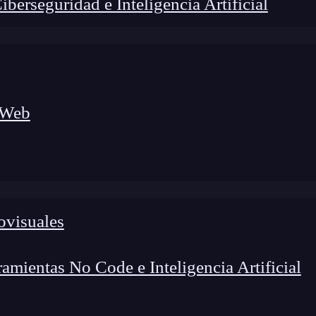
erseguridad e Inteligencia Artificial
 Web
ovisuales
lógico a nuevos profesionales, combinando conocimiento práctico,
os de transformación profesional.
mientas No Code e Inteligencia Artificial