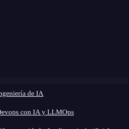
a modificación:
5 de mayo de 2025 |
Tiempo de L
 son los ciberdelitos?: Tipos y cómo protegerte en la actua
geniería de IA
Devops con IA y LLMOps