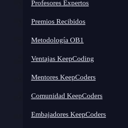
Profesores Expertos
Cifras y Tendencias Actuales de los Ciberdelitos
Preguntas Frecuentes sobre Ciberdelitos
Premios Recibidos
¿Puedo denunciar un ciberdelito?
¿Qué hago si creo que he sido víctima de un ciberdelito?
Metodología OB1
¿Las empresas también son responsables de la seguridad?
Conclusión: La vigilancia digital es una responsabilidad compa
Ventajas KeepCoding
¿Qué son los ciberdelitos y 
Mentores KeepCoders
Los
ciberdelitos
son delitos cometidos a través
digitales, con la intención de obtener beneficio
Comunidad KeepCoders
evolución del crimen tradicional en un mundo 
Embajadores KeepCoders
He podido comprobar que, a pesar de los
avanc
suficientemente informadas o preparadas para 