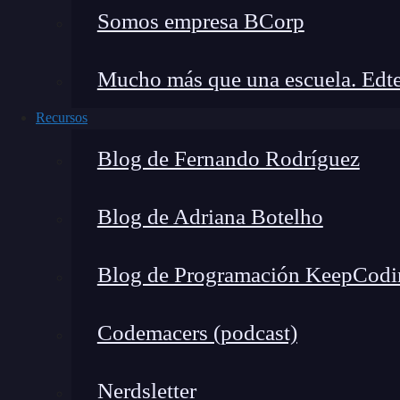
Somos empresa BCorp
afecta principalmente a jóvenes.
Hacking:
Acceso no autorizado a sistemas
Mucho más que una escuela. Edte
Estos son solo ejemplos, pero el campo de los 
Recursos
Blog de Fernando Rodríguez
Blog de Adriana Botelho
Blog de Programación KeepCodi
Codemacers (podcast)
Nerdsletter