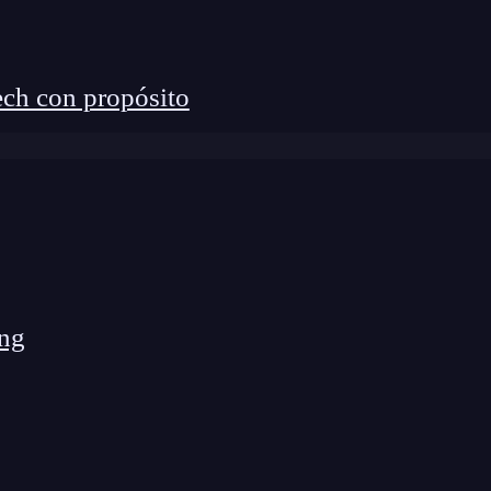
 o redes para robar o modificar información.
ch con propósito
ciberdelitos es amplio y evoluciona constantemente.
ng