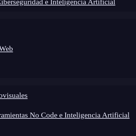
erseguridad e Inteligencia Artificial
 Web
ovisuales
foco en el desarrollo de talento y el análisis del sector
o evolucionan las tecnologías, qué competencias demanda el
 el entorno tech.
mientas No Code e Inteligencia Artificial