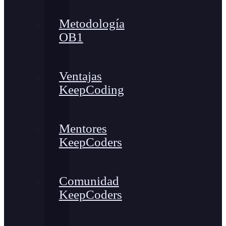
Metodología
OB1
Ventajas
KeepCoding
Mentores
KeepCoders
Comunidad
KeepCoders