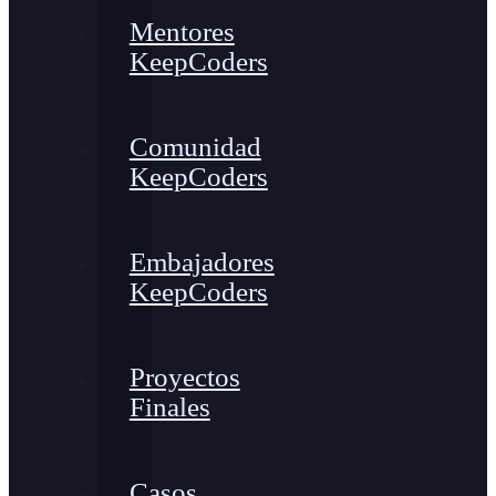
Mentores
KeepCoders
Comunidad
KeepCoders
Embajadores
KeepCoders
Proyectos
Finales
Casos