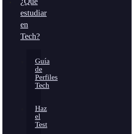
¿Qué
estudiar
en
Tech?
Guía
de
Perfiles
Tech
Haz
el
Test