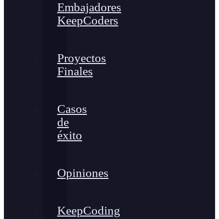
Embajadores
KeepCoders
Proyectos
Finales
Casos
de
éxito
Opiniones
KeepCoding