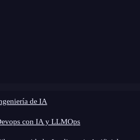
 modificación:
10 de abril de 2024 |
Tiempo de L
log
»
La necesidad de sistemas de diseño dinámicos
geniería de IA
Devops con IA y LLMOps