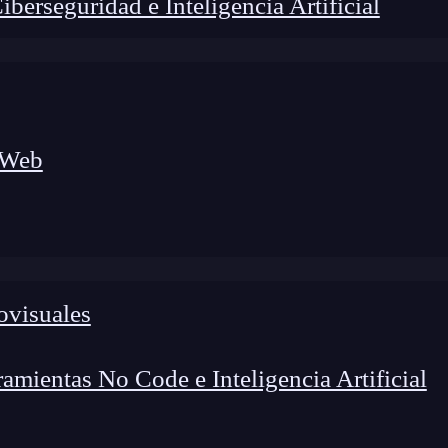
erseguridad e Inteligencia Artificial
 Web
ovisuales
lógico a nuevos profesionales, combinando conocimiento práctico,
os de transformación profesional.
mientas No Code e Inteligencia Artificial