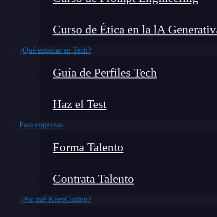
En el vertiginoso mundo del diseño digital, la 
Curso de Ética en la lA Generativ
diseño dinámicos está en alza, y por buenas ra
meros elementos estáticos en un espacio digita
¿Qué estudiar en Tech?
para reflejar las tendencias actuales y las nece
Guía de Perfiles Tech
Haz el Test
Para empresas
Forma Talento
Contrata Talento
¿Por qué KeepCoding?