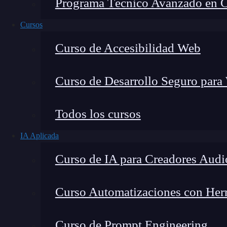
Programa Técnico Avanzado en Cib
Cursos
Curso de Accesibilidad Web
Curso de Desarrollo Seguro para
Todos los cursos
IA Aplicada
Lucia Gómez Salgado
Curso de IA para Creadores Audi
Contribuyo a acercar la realidad del sector tecno
visión de mercado y experiencia directa en proces
Curso Automatizaciones con Herra
Curso de Prompt Engineering