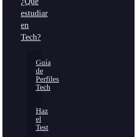
¿Qué
estudiar
en
Tech?
Guía
de
Perfiles
Tech
Haz
el
Test