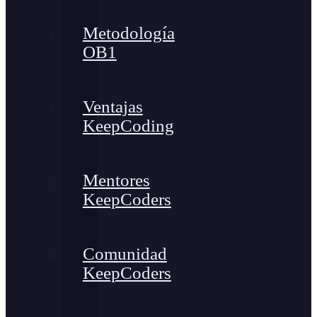
Metodología
OB1
Ventajas
KeepCoding
Mentores
KeepCoders
Comunidad
KeepCoders