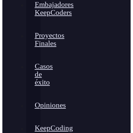
Embajadores
KeepCoders
Proyectos
Finales
Casos
de
éxito
Opiniones
KeepCoding