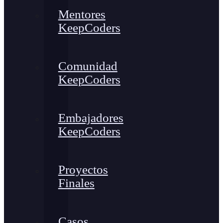
Mentores
KeepCoders
Comunidad
KeepCoders
Embajadores
KeepCoders
Proyectos
Finales
Casos