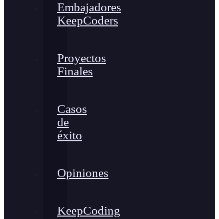
Embajadores
KeepCoders
Proyectos
Finales
Casos
de
éxito
Opiniones
KeepCoding