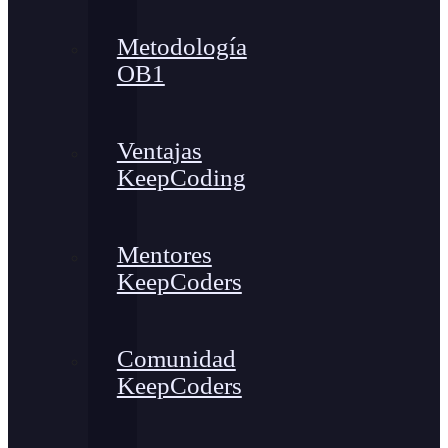
Metodología
OB1
Ventajas
KeepCoding
Mentores
KeepCoders
Comunidad
KeepCoders