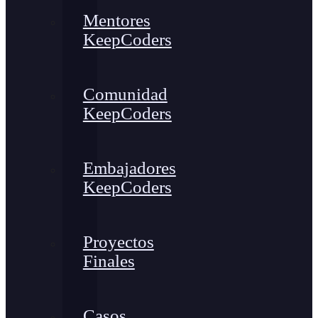
Mentores
KeepCoders
Comunidad
KeepCoders
Embajadores
KeepCoders
Proyectos
Finales
Casos