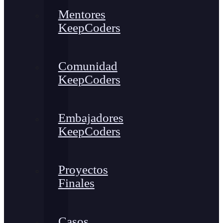
Mentores
KeepCoders
Comunidad
KeepCoders
Embajadores
KeepCoders
Proyectos
Finales
Casos