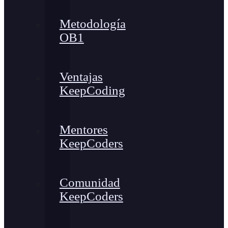
Metodología
OB1
Ventajas
KeepCoding
Mentores
KeepCoders
Comunidad
KeepCoders