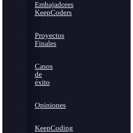
Embajadores
KeepCoders
Proyectos
Finales
Casos
de
éxito
Opiniones
KeepCoding