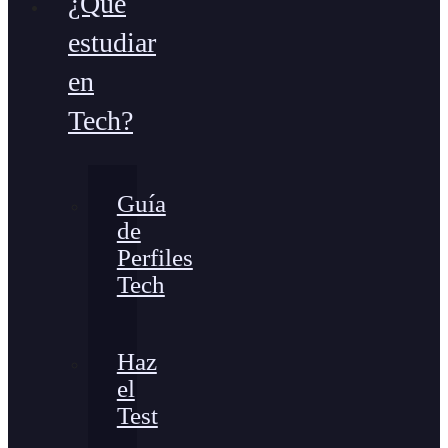
¿Qué
estudiar
en
Tech?
Guía
de
Perfiles
Tech
Haz
el
Test