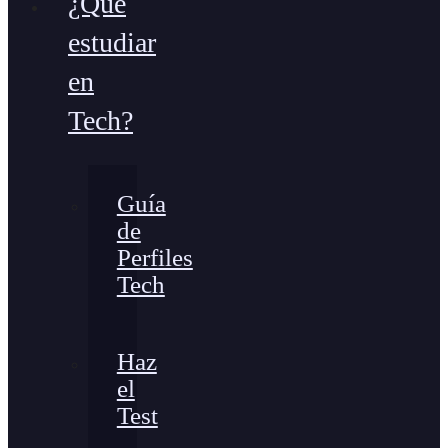
¿Qué
estudiar
en
Tech?
Guía
de
Perfiles
Tech
Haz
el
Test