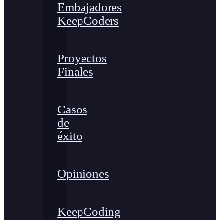
Embajadores
KeepCoders
Proyectos
Finales
Casos
de
éxito
Opiniones
KeepCoding