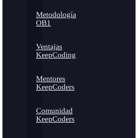
Metodología
OB1
Ventajas
KeepCoding
Mentores
KeepCoders
Comunidad
KeepCoders