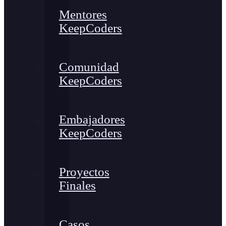
Mentores
KeepCoders
Comunidad
KeepCoders
Embajadores
KeepCoders
Proyectos
Finales
Casos