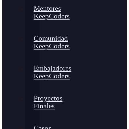
Mentores
KeepCoders
Comunidad
KeepCoders
Embajadores
KeepCoders
Proyectos
Finales
Casos