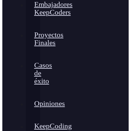
Embajadores
KeepCoders
Proyectos
Finales
Casos
de
éxito
Opiniones
KeepCoding