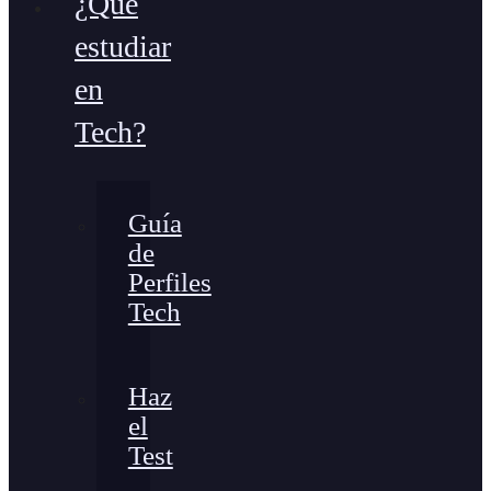
¿Qué
estudiar
en
Tech?
Guía
de
Perfiles
Tech
Haz
el
Test