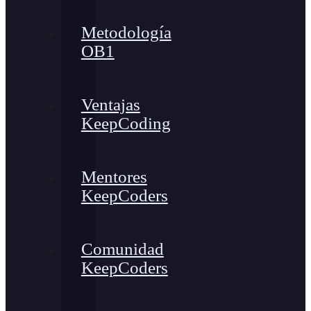
Metodología
OB1
Ventajas
KeepCoding
Mentores
KeepCoders
Comunidad
KeepCoders