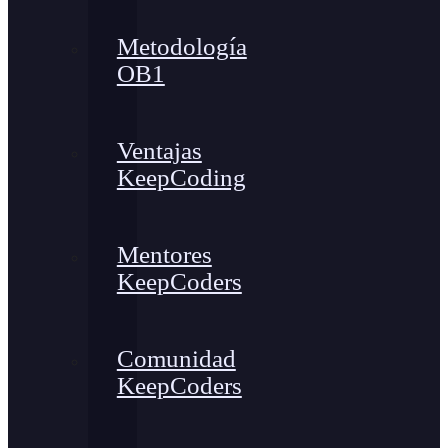
Metodología
OB1
Ventajas
KeepCoding
Mentores
KeepCoders
Comunidad
KeepCoders