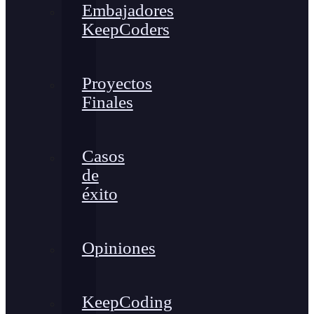
Embajadores
KeepCoders
Proyectos
Finales
Casos
de
éxito
Opiniones
KeepCoding