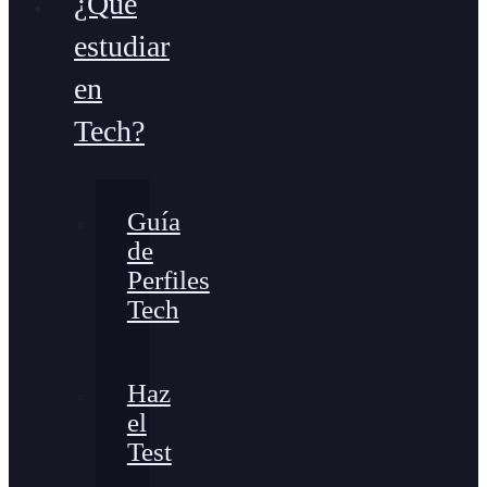
¿Qué
estudiar
en
Tech?
Guía
de
Perfiles
Tech
Haz
el
Test