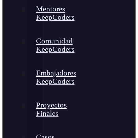
Mentores
KeepCoders
Comunidad
KeepCoders
Embajadores
KeepCoders
Proyectos
Finales
Casos