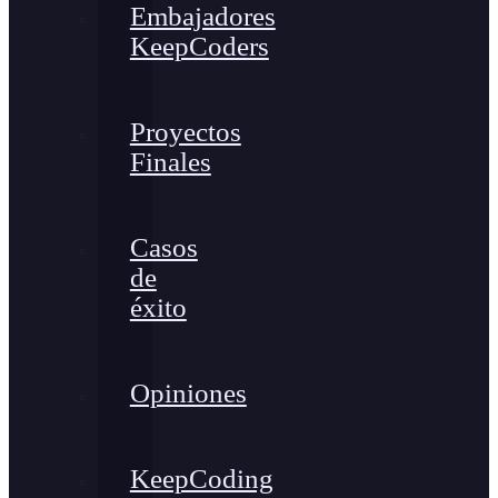
Embajadores
KeepCoders
Proyectos
Finales
Casos
de
éxito
Opiniones
KeepCoding