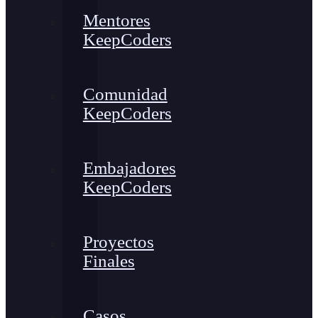
Mentores
KeepCoders
Comunidad
KeepCoders
Embajadores
KeepCoders
Proyectos
Finales
Casos