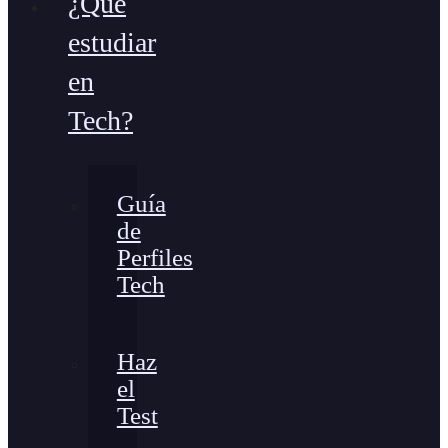
¿Qué
estudiar
en
Tech?
Guía
de
Perfiles
Tech
Haz
el
Test