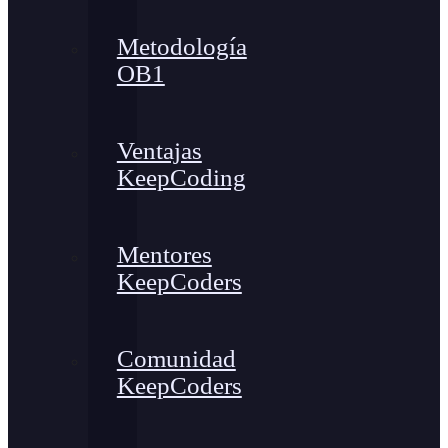
Metodología
OB1
Ventajas
KeepCoding
Mentores
KeepCoders
Comunidad
KeepCoders