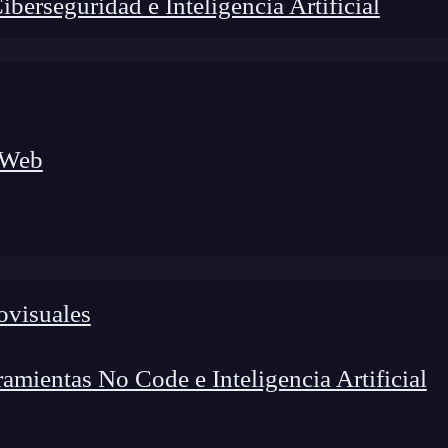
erseguridad e Inteligencia Artificial
 Web
ovisuales
foco en el desarrollo de talento y el análisis del sector
o evolucionan las tecnologías, qué competencias demanda el
 el entorno tech.
mientas No Code e Inteligencia Artificial