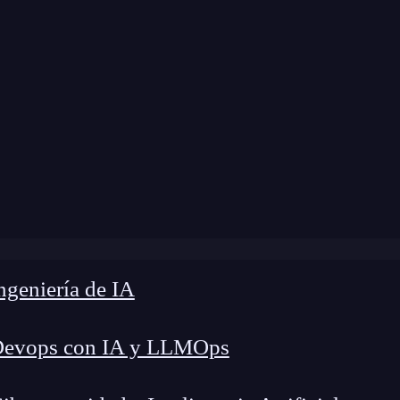
odificación:
13 de diciembre de 2024 |
Tiempo d
g
»
Reconocimiento del equipo accedido en ciberataque
geniería de IA
Devops con IA y LLMOps