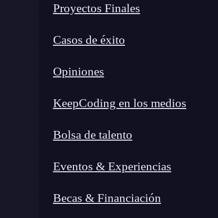
Reconocimiento del equipo a
Proyectos Finales
El reconocimiento del equipo accedido en un eje
Casos de éxito
información sobre el sistema comprometido una 
mismo. Este reconocimiento del equipo accedido 
Opiniones
ya que le permite al atacante obtener informació
la posterior explotación de vulnerabilidades y e
KeepCoding en los medios
Durante el reconocimiento del equipo accedido,
Bolsa de talento
Información del sistema:
esto incluye de
red, servicios y aplicaciones instaladas, v
Eventos & Experiencias
información es útil para identificar posibl
Información de usuarios:
el atacante bus
Becas & Financiación
incluidos nombres de usuarios, contraseñas,