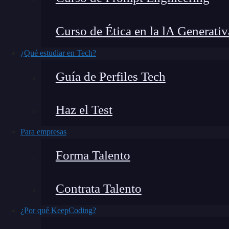
¿Sabes cómo hacer el reconocimiento del equip
Curso de Ética en la lA Generativ
Team, en la mayoría de ocasiones, llegados a ci
¿Qué estudiar en Tech?
la organización, ya sea un puesto de usuario, u
Guía de Perfiles Tech
el objetivo del ejercicio es realizar una int
información posible sobre la situación actua
Haz el Test
Por eso, en este post te guiaremos en el proce
Para empresas
ejercicio de intrusión.
Forma Talento
Contrata Talento
¿Por qué KeepCoding?